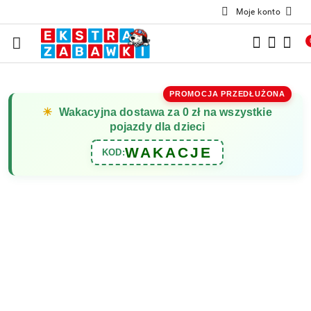
Moje konto
Przejdź do treści głównej
Przejdź do wyszukiwarki
Przejdź do moje konto
Przejdź do menu głównego
Przejdź do opisu produktu
Przejdź do stopki
PROMOCJA PRZEDŁUŻONA
☀
Wakacyjna dostawa za 0 zł na wszystkie
pojazdy dla dzieci
WAKACJE
KOD: