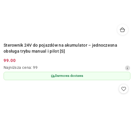
Sterownik 24V do pojazdów na akumulator – jednoczesna
obsługa trybu manual i pilot [S]
99.00
Cena
Najniższa
Najniższa cena:
99
promocyjna:
cena
Darmowa dostawa
z
30
dni
przed
obniżką