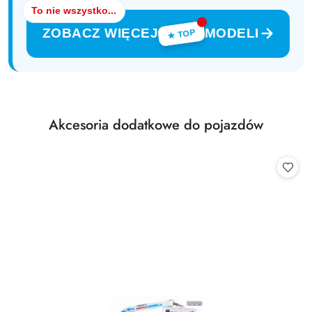
To nie wszystko...
ZOBACZ WIĘCEJ
MODELI
★ TOP
Produkty
Akcesoria dodatkowe do pojazdów
Pomiń karuzelę produktów
o
statusie: