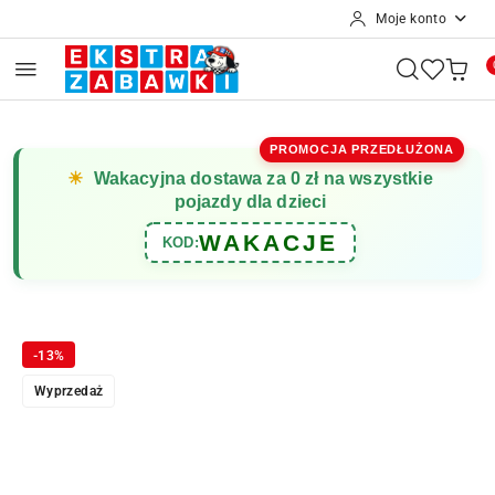
Moje konto
Przejdź do treści głównej
Przejdź do wyszukiwarki
Przejdź do moje konto
Przejdź do menu głównego
Przejdź do opisu produktu
Przejdź do stopki
PROMOCJA PRZEDŁUŻONA
☀
Wakacyjna dostawa za 0 zł na wszystkie
pojazdy dla dzieci
WAKACJE
KOD:
-13%
Wyprzedaż