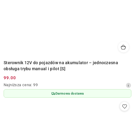
Sterownik 12V do pojazdów na akumulator – jednoczesna
obsługa trybu manual i pilot [S]
99.00
Cena
Najniższa
Najniższa cena:
99
promocyjna:
cena
Darmowa dostawa
z
30
dni
przed
obniżką