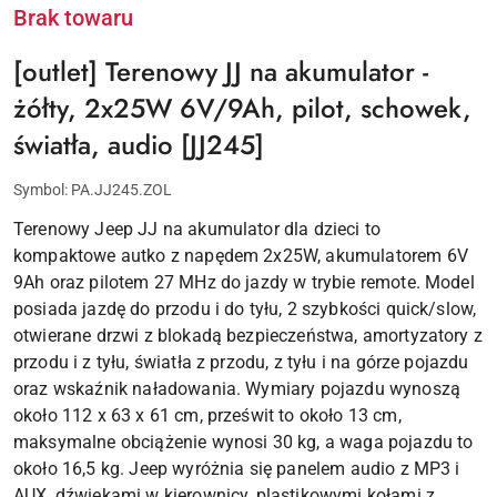
Brak towaru
[outlet] Terenowy JJ na akumulator -
żółty, 2x25W 6V/9Ah, pilot, schowek,
światła, audio [JJ245]
Symbol:
PA.JJ245.ZOL
Terenowy Jeep JJ na akumulator dla dzieci to
kompaktowe autko z napędem 2x25W, akumulatorem 6V
9Ah oraz pilotem 27 MHz do jazdy w trybie remote. Model
posiada jazdę do przodu i do tyłu, 2 szybkości quick/slow,
otwierane drzwi z blokadą bezpieczeństwa, amortyzatory z
przodu i z tyłu, światła z przodu, z tyłu i na górze pojazdu
oraz wskaźnik naładowania. Wymiary pojazdu wynoszą
około 112 x 63 x 61 cm, prześwit to około 13 cm,
maksymalne obciążenie wynosi 30 kg, a waga pojazdu to
około 16,5 kg. Jeep wyróżnia się panelem audio z MP3 i
AUX, dźwiękami w kierownicy, plastikowymi kołami z