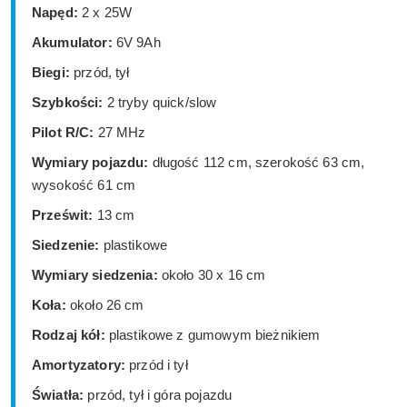
Napęd:
2 x 25W
Akumulator:
6V 9Ah
Biegi:
przód, tył
Szybkości:
2 tryby quick/slow
Pilot R/C:
27 MHz
Wymiary pojazdu:
długość 112 cm, szerokość 63 cm,
wysokość 61 cm
Prześwit:
13 cm
Siedzenie:
plastikowe
Wymiary siedzenia:
około 30 x 16 cm
Koła:
około 26 cm
Rodzaj kół:
plastikowe z gumowym bieżnikiem
Amortyzatory:
przód i tył
Światła:
przód, tył i góra pojazdu