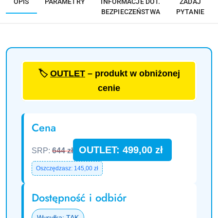
OPIS
PARAMETRY
INFORMACJE DOT.
ZADAJ
BEZPIECZEŃSTWA
PYTANIE
🏷️
OUTLET
– produkt w obniżonej
cenie
Cena
OUTLET: 499,00 zł
SRP:
644 zł
Oszczędzasz: 145,00 zł
Dostępność i odbiór
Wysyłka: TAK