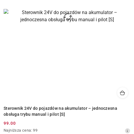
Sterownik 24V do pojazdów na akumulator – jednoczesna
obsługa trybu manual i pilot [S]
99.00
Cena
Najniższa
Najniższa cena:
99
promocyjna: