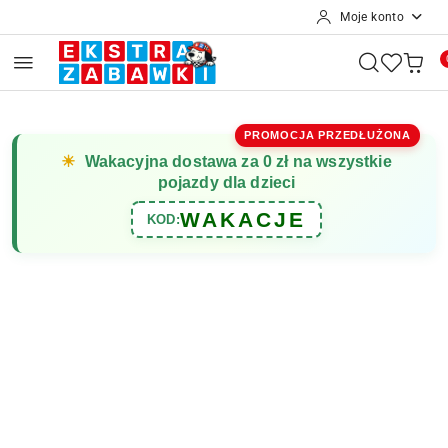
Moje konto
Przejdź do treści głównej
Przejdź do wyszukiwarki
Przejdź do moje konto
Przejdź do menu głównego
Przejdź do opisu produktu
Przejdź do stopki
PROMOCJA PRZEDŁUŻONA
☀
Wakacyjna dostawa za 0 zł na wszystkie
pojazdy dla dzieci
WAKACJE
KOD: