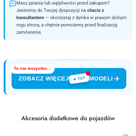
Masz pytania lub wątpliwości przed zakupem?
Jesteśmy do Twojej dyspozycji na
chacie z
konsultantem
— skorzystaj z dymka w prawym dolnym
rogu strony, a chętnie pomożemy przed finalizacją
zamówienia.
To nie wszystko...
ZOBACZ WIĘCEJ
MODELI
★ TOP
Produkty
Akcesoria dodatkowe do pojazdów
Pomiń karuzelę produktów
o
statusie: