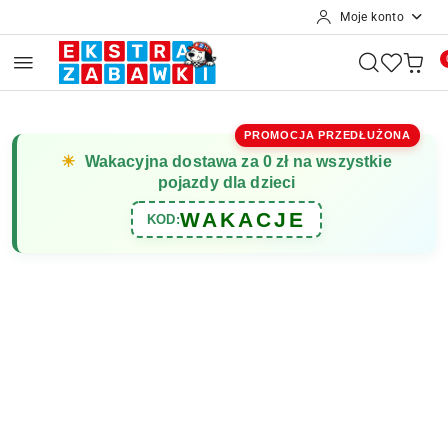
Moje konto
Przejdź do treści głównej
Przejdź do wyszukiwarki
Przejdź do moje konto
Przejdź do menu głównego
Przejdź do opisu produktu
Przejdź do stopki
PROMOCJA PRZEDŁUŻONA
☀
Wakacyjna dostawa za 0 zł na wszystkie
pojazdy dla dzieci
WAKACJE
KOD: