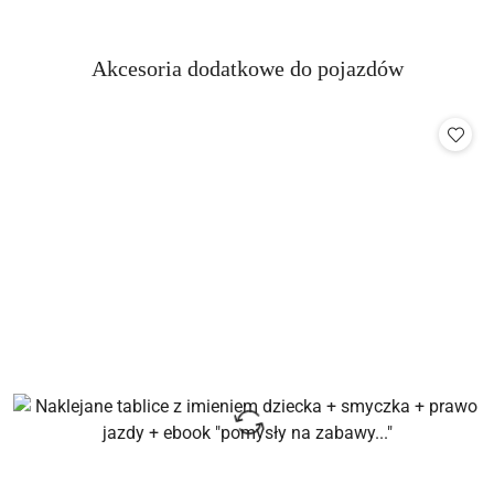
Produkty
Akcesoria dodatkowe do pojazdów
Pomiń karuzelę produktów
o
statusie: