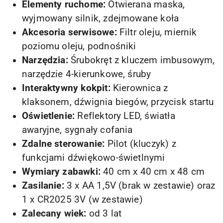
Elementy ruchome:
Otwierana maska,
wyjmowany silnik, zdejmowane koła
Akcesoria serwisowe:
Filtr oleju, miernik
poziomu oleju, podnośniki
Narzędzia:
Śrubokręt z kluczem imbusowym,
narzędzie 4-kierunkowe, śruby
Interaktywny kokpit:
Kierownica z
klaksonem, dźwignia biegów, przycisk startu
Oświetlenie:
Reflektory LED, światła
awaryjne, sygnały cofania
Zdalne sterowanie:
Pilot (kluczyk) z
funkcjami dźwiękowo-świetlnymi
Wymiary zabawki:
40 cm x 40 cm x 48 cm
Zasilanie:
3 x AA 1,5V (brak w zestawie) oraz
1 x CR2025 3V (w zestawie)
Zalecany wiek:
od 3 lat