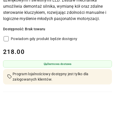
dźwiękowymi i świetlnymi LED. Zestaw mechanika
umożliwia demontaż silnika, wymianę kół oraz zdalne
sterowanie kluczykiem, rozwijając zdolności manualne i
logiczne myślenie młodych pasjonatów motoryzacji.
Dostępność:
Brak towaru
Powiadom gdy produkt będzie dostępny
cena:
218.00
Darmowa dostawa
Program lojalnościowy dostępny jest tylko dla
zalogowanych klientów.