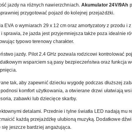
ość jazdy na różnych nawierzchniach.
Akumulator 24V/9Ah
p
awniej przygotować pojazd do kolejnej przejażdżki.
a EVA o wymiarach 29 x 12 cm oraz amortyzatory z przodu i z t
i sprawia, że jazda jest przyjemniejsza także poza idealnie
howując typowo terenowy charakter.
stwo jazdy. Pilot 2.4 GHz pozwala rodzicowi kontrolować poj
datkowym wsparciem są pasy bezpieczeństwa oraz funkcja woln
pnięcia.
wane tak, aby zapewnić dziecku wygodę podczas dłuższej zaba
i podnosi komfort użytkowania, a otwierane drzwi ułatwiają ws
oria, zabawki lub dziecięce skarby.
ktownymi detalami. Przednie i tylne światła LED nadają mu r
zmaicić każdą przejażdżkę ulubioną muzyką. Dodatkowe dźwię
 się jeszcze bardziej angażująca.