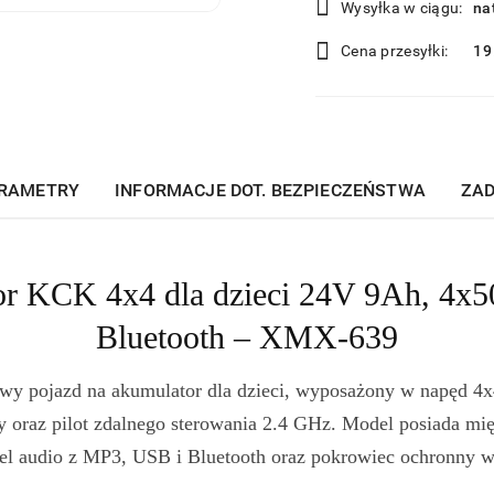
dostawa
Wysyłka w ciągu:
na
Cena przesyłki:
19
RAMETRY
INFORMACJE DOT. BEZPIECZEŃSTWA
ZAD
r KCK 4x4 dla dzieci 24V 9Ah, 4x5
Bluetooth – XMX-639
pojazd na akumulator dla dzieci, wyposażony w napęd 4x4,
oraz pilot zdalnego sterowania 2.4 GHz. Model posiada mięk
l audio z MP3, USB i Bluetooth oraz pokrowiec ochronny w