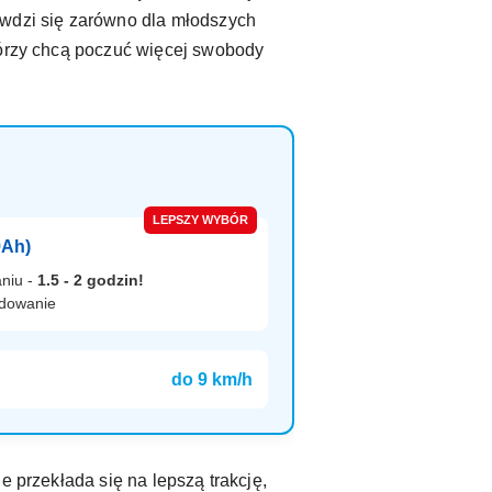
awdzi się zarówno dla młodszych
tórzy chcą poczuć więcej swobody
LEPSZY WYBÓR
9Ah)
niu -
1.5 - 2 godzin!
adowanie
do 9 km/h
e przekłada się na lepszą trakcję,