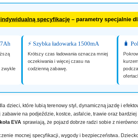
a
indywidualną specyfikację
– parametry specjalnie d
 7Ah
⚡ Szybka ładowarka 1500mA
🧳 Po
uższą
Krótszy czas ładowania oznacza mniej
Pokrow
oczekiwania i więcej czasu na
kurzem
 zwykle
codzienną zabawę.
podcza
oferta
 dzieci, które lubią terenowy styl, dynamiczną jazdę i efekt
 zabawie na podjeździe, kostce, asfalcie, trawie oraz bardz
koła EVA
sprawiają, że pojazd dobrze radzi sobie z nierównoś
czenie mocnej specyfikacji, wygody i bezpieczeństwa. Dzieck