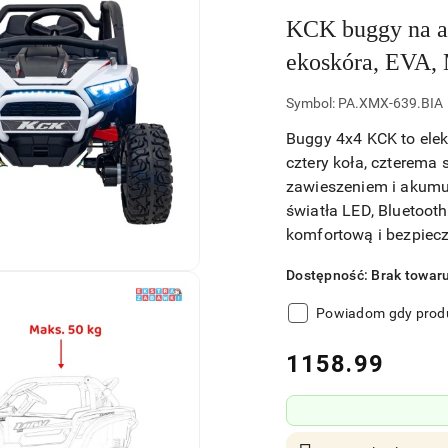
KCK buggy na a
ekoskóra, EVA,
Symbol:
PA.XMX-639.BIA
Buggy 4x4 KCK to elek
cztery koła, czterema
zawieszeniem i akumu
światła LED, Bluetooth
komfortową i bezpiec
Dostępność:
Brak towar
Powiadom gdy produ
cena:
1158.99