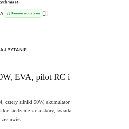
tychmiast
.9
Darmowa dostawa
AJ PYTANIE
0W, EVA, pilot RC i
 cztery silniki 50W, akumulator
kie siedzenie z ekoskóry, światła
 zestawie.