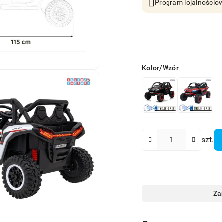
Program lojalnościow
Wariant
Kolor/Wzór
Ilość
szt.
Dostępność
Za
i