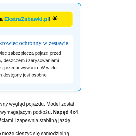
la
EkstraZabawki.pl
! 🌟
krowiec ochronny w zestawie
iec zabezpiecza pojazd przed
, deszczem i zarysowaniami
s przechowywania. W wielu
ch dostępny jest osobno.
owny wygląd pojazdu. Model został
iej wymagającym podłożu.
Napęd 4x4
,
ciami i zapewnia stabilną jazdę.
o może cieszyć się samodzielną