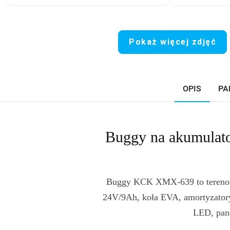
Pokaż więcej zdjęć
OPIS
PA
Buggy na akumulato
Buggy KCK XMX-639 to terenowy 
24V/9Ah, koła EVA, amortyzatory 
LED, pane