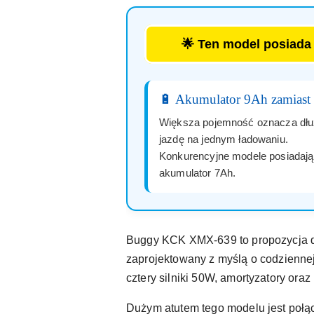
🌟 Ten model posiad
🔋 Akumulator 9Ah zamiast
Większa pojemność oznacza dł
jazdę na jednym ładowaniu.
Konkurencyjne modele posiadają
akumulator 7Ah.
Buggy KCK XMX-639 to propozycja dla
zaprojektowany z myślą o codziennej
cztery silniki 50W, amortyzatory oraz
Dużym atutem tego modelu jest połą