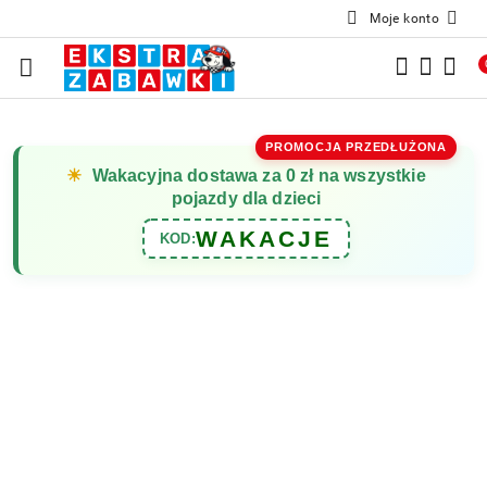
Moje konto
Przejdź do treści głównej
Przejdź do wyszukiwarki
Przejdź do moje konto
Przejdź do menu głównego
Przejdź do opisu produktu
Przejdź do stopki
PROMOCJA PRZEDŁUŻONA
☀
Wakacyjna dostawa za 0 zł na wszystkie
pojazdy dla dzieci
WAKACJE
KOD: