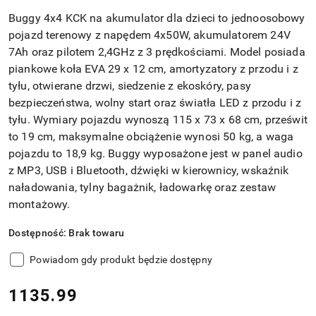
Buggy 4x4 KCK na akumulator dla dzieci to jednoosobowy
pojazd terenowy z napędem 4x50W, akumulatorem 24V
7Ah oraz pilotem 2,4GHz z 3 prędkościami. Model posiada
piankowe koła EVA 29 x 12 cm, amortyzatory z przodu i z
tyłu, otwierane drzwi, siedzenie z ekoskóry, pasy
bezpieczeństwa, wolny start oraz światła LED z przodu i z
tyłu. Wymiary pojazdu wynoszą 115 x 73 x 68 cm, prześwit
to 19 cm, maksymalne obciążenie wynosi 50 kg, a waga
pojazdu to 18,9 kg. Buggy wyposażone jest w panel audio
z MP3, USB i Bluetooth, dźwięki w kierownicy, wskaźnik
naładowania, tylny bagażnik, ładowarkę oraz zestaw
montażowy.
Dostępność:
Brak towaru
Powiadom gdy produkt będzie dostępny
cena:
1135.99