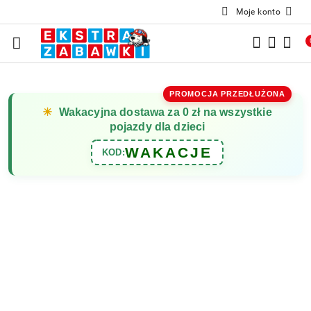
Moje konto
Przejdź do treści głównej
Przejdź do wyszukiwarki
Przejdź do moje konto
Przejdź do menu głównego
Przejdź do opisu produktu
Przejdź do stopki
PROMOCJA PRZEDŁUŻONA
☀
Wakacyjna dostawa za 0 zł na wszystkie
pojazdy dla dzieci
WAKACJE
KOD: