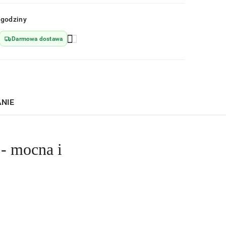
Wyślij
 godziny
Darmowa dostawa
ANIE
- mocna i