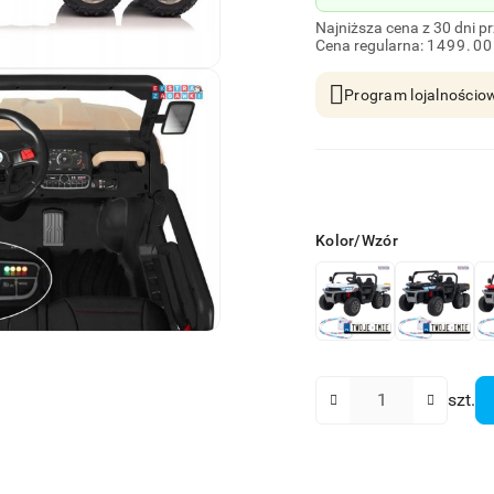
Najniższa cena z 30 dni p
Cena regularna:
1499.00
Program lojalnościow
Wariant
Kolor/Wzór
Ilość
szt.