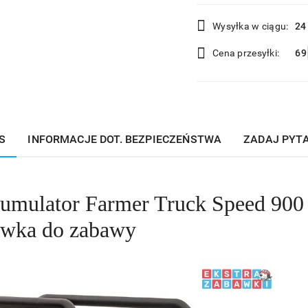
Dostępność
Wysyłka w ciągu:
24
i
Cena przesyłki:
69
dostawa
S
INFORMACJE DOT. BEZPIECZEŃSTWA
ZADAJ PYT
umulator Farmer Truck Speed 900 
ówka do zabawy