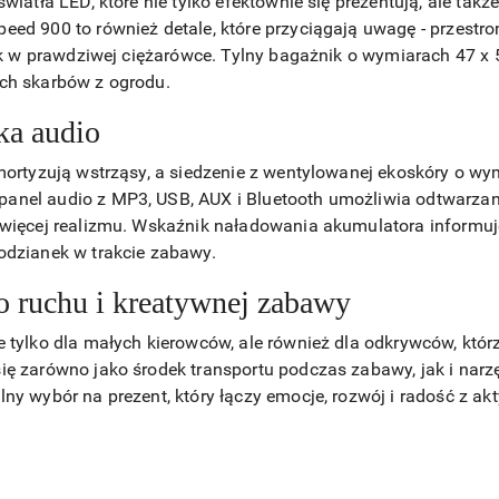
światła LED, które nie tylko efektownie się prezentują, ale ta
eed 900 to również detale, które przyciągają uwagę - przestr
 jak w prawdziwej ciężarówce. Tylny bagażnik o wymiarach 47 
ch skarbów z ogrodu.
ka audio
amortyzują wstrząsy, a siedzenie z wentylowanej ekoskóry o w
nel audio z MP3, USB, AUX i Bluetooth umożliwia odtwarzani
 więcej realizmu. Wskaźnik naładowania akumulatora informuj
odzianek w trakcie zabawy.
do ruchu i kreatywnej zabawy
 tylko dla małych kierowców, ale również dla odkrywców, którz
ię zarówno jako środek transportu podczas zabawy, jak i nar
ny wybór na prezent, który łączy emocje, rozwój i radość z ak