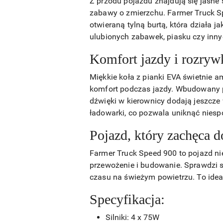
Z przodu pojazdu znajdują się jasne 
zabawy o zmierzchu. Farmer Truck Sp
otwieraną tylną burtą, która działa
ulubionych zabawek, piasku czy inny
Komfort jazdy i rozryw
Miękkie koła z pianki EVA świetnie 
komfort podczas jazdy. Wbudowany pa
dźwięki w kierownicy dodają jeszcze
ładowarki, co pozwala uniknąć niesp
Pojazd, który zachęca 
Farmer Truck Speed 900 to pojazd nie
przewożenie i budowanie. Sprawdzi s
czasu na świeżym powietrzu. To ideal
Specyfikacja:
Silniki: 4 x 75W