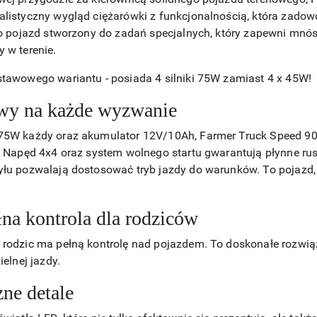
alistyczny wygląd ciężarówki z funkcjonalnością, która zado
 to pojazd stworzony do zadań specjalnych, który zapewni mnó
 w terenie.
stawowego wariantu - posiada 4 silniki 75W zamiast 4 x 45W!
owy na każde wyzwanie
 75W każdy oraz akumulator 12V/10Ah, Farmer Truck Speed 900
. Napęd 4x4 oraz system wolnego startu gwarantują płynne rusz
yłu pozwalają dostosować tryb jazdy do warunków. To pojazd
ełna kontrola dla rodziców
 rodzic ma pełną kontrolę nad pojazdem. To doskonałe rozwią
ielnej jazdy.
zne detale