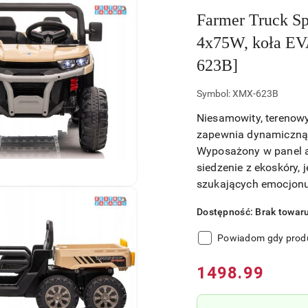
Farmer Truck Sp
4x75W, koła EV
623B]
Symbol:
XMX-623B
Niesamowity, terenowy
zapewnia dynamiczną 
Wyposażony w panel au
siedzenie z ekoskóry,
szukających emocjonu
Dostępność:
Brak towar
Powiadom gdy produ
Cena:
1498.99