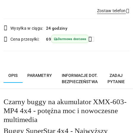
Zostaw telefon
Dostępność
Wysyłka w ciągu:
24 godziny
i
Wyślij
dostawa
Cena przesyłki:
69
Darmowa dostawa
OPIS
PARAMETRY
INFORMACJE DOT.
ZADAJ
BEZPIECZEŃSTWA
PYTANIE
Czarny buggy na akumulator XMX-603-
MP4 4x4 - potężna moc i nowoczesne
multimedia
Buggy SuperStar 4x4 - Najwyższy