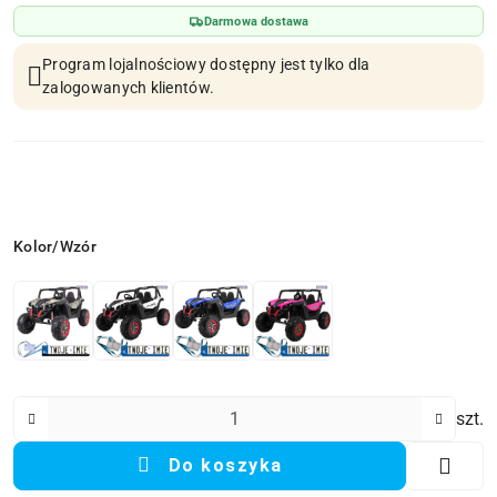
Darmowa dostawa
Program lojalnościowy dostępny jest tylko dla
zalogowanych klientów.
Wariant
Kolor/Wzór
Ilość
szt.
Do koszyka