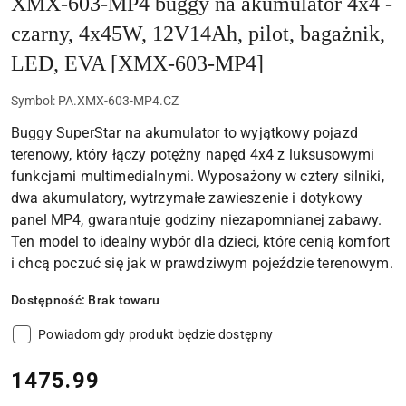
XMX-603-MP4 buggy na akumulator 4x4 -
czarny, 4x45W, 12V14Ah, pilot, bagażnik,
LED, EVA [XMX-603-MP4]
Symbol:
PA.XMX-603-MP4.CZ
Buggy SuperStar na akumulator to wyjątkowy pojazd
terenowy, który łączy potężny napęd 4x4 z luksusowymi
funkcjami multimedialnymi. Wyposażony w cztery silniki,
dwa akumulatory, wytrzymałe zawieszenie i dotykowy
panel MP4, gwarantuje godziny niezapomnianej zabawy.
Ten model to idealny wybór dla dzieci, które cenią komfort
i chcą poczuć się jak w prawdziwym pojeździe terenowym.
Dostępność:
Brak towaru
Powiadom gdy produkt będzie dostępny
cena:
1475.99