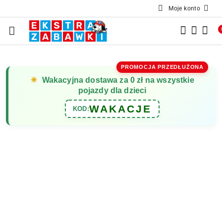
Moje konto
Przejdź do treści głównej
Przejdź do wyszukiwarki
Przejdź do moje konto
Przejdź do menu głównego
Przejdź do opisu produktu
Przejdź do stopki
PROMOCJA PRZEDŁUŻONA
☀
Wakacyjna dostawa za 0 zł na wszystkie
pojazdy dla dzieci
WAKACJE
KOD: