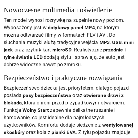
Nowoczesne multimedia i oświetlenie
Ten model wynosi rozrywkę na zupełnie nowy poziom.
Wyposażony jest w
dotykowy panel MP4
, na którym
można odtwarzać filmy w formatach FLV i AVI. Do
słuchania muzyki służą tradycyjne wejścia
MP3
,
USB
,
mini
jack
oraz czytnik kart
microSD
. Realistyczne
przednie i
tylne światła LED
dodają stylu i sprawiają, że auto jest
dobrze widoczne nawet po zmroku.
Bezpieczeństwo i praktyczne rozwiązania
Bezpieczeństwo dziecka jest priorytetem, dlatego pojazd
posiada
pasy bezpieczeństwa
oraz
otwierane drzwi z
blokadą
, która chroni przed przypadkowym otwarciem.
Funkcja
Wolny Start
zapewnia delikatne ruszanie i
hamowanie, co jest idealne dla najmłodszych
użytkowników. Komfortu dodaje siedzenie z
wentylowanej
ekoskóry
oraz koła z
pianki EVA
. Z tyłu pojazdu znajduje