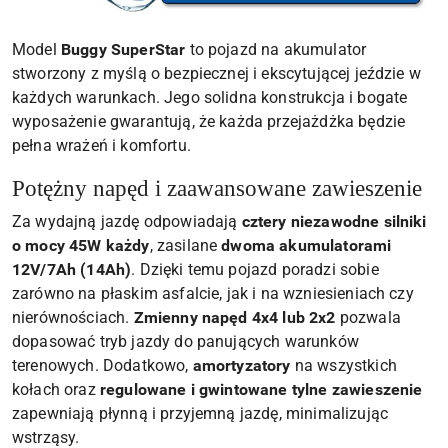
Model
Buggy SuperStar
to pojazd na akumulator
stworzony z myślą o bezpiecznej i ekscytującej jeździe w
każdych warunkach. Jego solidna konstrukcja i bogate
wyposażenie gwarantują, że każda przejażdżka będzie
pełna wrażeń i komfortu.
Potężny napęd i zaawansowane zawieszenie
Za wydajną jazdę odpowiadają
cztery niezawodne silniki
o mocy 45W każdy
, zasilane
dwoma akumulatorami
12V/7Ah (14Ah)
. Dzięki temu pojazd poradzi sobie
zarówno na płaskim asfalcie, jak i na wzniesieniach czy
nierównościach.
Zmienny napęd 4x4 lub 2x2
pozwala
dopasować tryb jazdy do panujących warunków
terenowych. Dodatkowo,
amortyzatory
na wszystkich
kołach oraz
regulowane i gwintowane tylne zawieszenie
zapewniają płynną i przyjemną jazdę, minimalizując
wstrząsy.