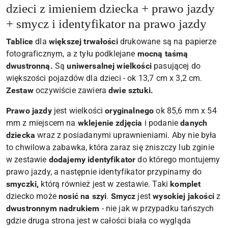
dzieci z imieniem dziecka + prawo jazdy
+ smycz i identyfikator na prawo jazdy
Tablice
dla
większej trwałości
drukowane są na papierze
fotograficznym, a z tyłu podklejane
mocną taśmą
dwustronną.
Są
uniwersalnej wielkości
pasującej do
większości pojazdów dla dzieci - ok 13,7 cm x 3,2 cm.
Zestaw
oczywiście zawiera
dwie sztuki.
Prawo jazdy
jest wielkości
oryginalnego
ok 85,6 mm x 54
mm z miejscem na
wklejenie zdjęcia
i podanie
danych
dziecka
wraz z posiadanymi uprawnieniami. Aby nie była
to chwilowa zabawka, która zaraz się zniszczy lub zginie
w zestawie
dodajemy identyfikator
do którego montujemy
prawo jazdy, a następnie identyfikator przypinamy do
smyczki,
którą również jest w zestawie. Taki
komplet
dziecko może
nosić na szyi
.
Smycz
jest
wysokiej jakości
z
dwustronnym nadrukiem
- nie jak w przypadku tańszych
gdzie druga strona jest w całości biała co wygląda