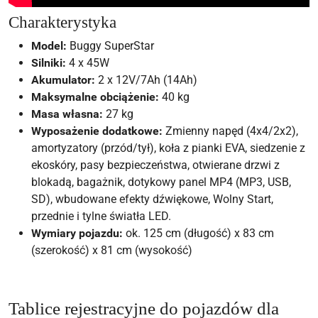
Charakterystyka
Model:
Buggy SuperStar
Silniki:
4 x 45W
Akumulator:
2 x 12V/7Ah (14Ah)
Maksymalne obciążenie:
40 kg
Masa własna:
27 kg
Wyposażenie dodatkowe:
Zmienny napęd (4x4/2x2),
amortyzatory (przód/tył), koła z pianki EVA, siedzenie z
ekoskóry, pasy bezpieczeństwa, otwierane drzwi z
blokadą, bagażnik, dotykowy panel MP4 (MP3, USB,
SD), wbudowane efekty dźwiękowe, Wolny Start,
przednie i tylne światła LED.
Wymiary pojazdu:
ok. 125 cm (długość) x 83 cm
(szerokość) x 81 cm (wysokość)
Tablice rejestracyjne do pojazdów dla