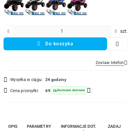
Ilość
szt.
Do koszyka
Zostaw telefon
Dostępność
Wysyłka w ciągu:
24 godziny
i
Wyślij
dostawa
Cena przesyłki:
69
Darmowa dostawa
OPIS
PARAMETRY
INFORMACJE DOT.
ZADAJ