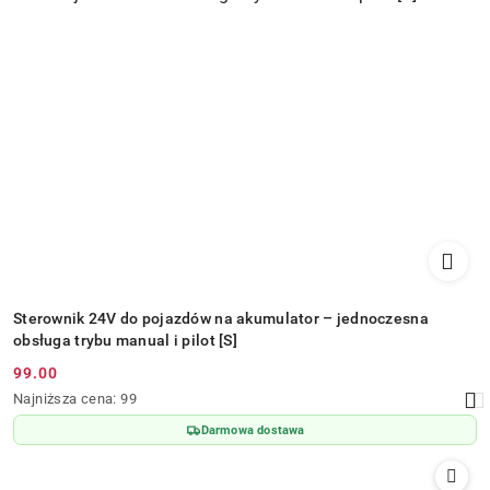
Sterownik 24V do pojazdów na akumulator – jednoczesna
obsługa trybu manual i pilot [S]
99.00
Cena
Najniższa
Najniższa cena:
99
promocyjna:
cena
Darmowa dostawa
z
30
dni