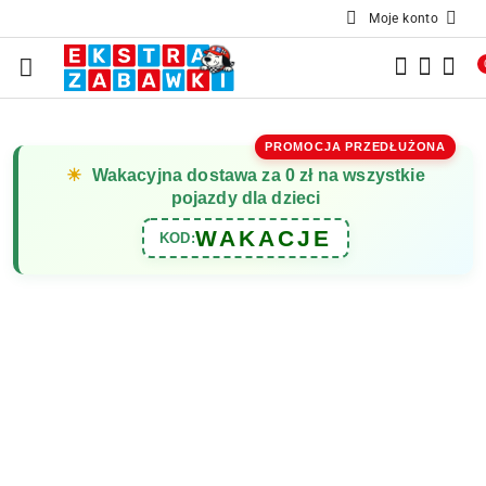
Moje konto
Przejdź do treści głównej
Przejdź do wyszukiwarki
Przejdź do moje konto
Przejdź do menu głównego
Przejdź do opisu produktu
Przejdź do stopki
PROMOCJA PRZEDŁUŻONA
☀
Wakacyjna dostawa za 0 zł na wszystkie
pojazdy dla dzieci
WAKACJE
KOD: