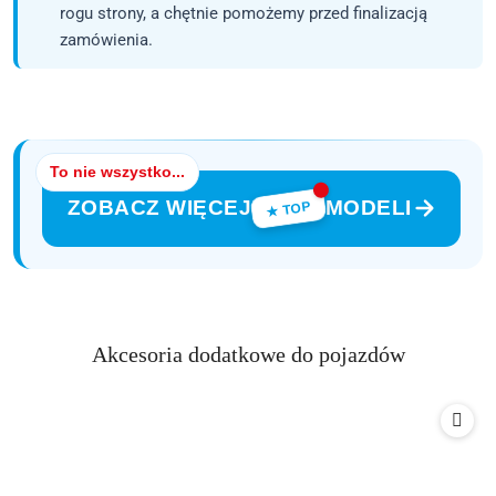
rogu strony, a chętnie pomożemy przed finalizacją
zamówienia.
To nie wszystko...
ZOBACZ WIĘCEJ
MODELI
★ TOP
Produkty
Akcesoria dodatkowe do pojazdów
Pomiń karuzelę produktów
o
statusie: