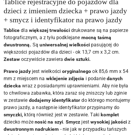
Tablice rejestracyjne do pojazdów dla
dzieci z imieniem dziecka + prawo jazdy
+ smycz i identyfikator na prawo jazdy
Tablice
dla
większej trwałości
drukowane są na papierze
fotograficznym, a z tyłu podklejane
mocną taśmą
dwustronną.
Są
uniwersalnej wielkości
pasującej do
większości pojazdów dla dzieci - ok 13,7 cm x 3,2 cm.
Zestaw
oczywiście zawiera
dwie sztuki.
Prawo jazdy
jest wielkości
oryginalnego
ok 85,6 mm x 54
mm z miejscem na
wklejenie zdjęcia
i podanie
danych
dziecka
wraz z posiadanymi uprawnieniami. Aby nie była
to chwilowa zabawka, która zaraz się zniszczy lub zginie
w zestawie
dodajemy identyfikator
do którego montujemy
prawo jazdy, a następnie identyfikator przypinamy do
smyczki,
którą również jest w zestawie. Taki
komplet
dziecko może
nosić na szyi
.
Smycz
jest
wysokiej jakości
z
dwustronnym nadrukiem
- nie jak w przypadku tańszych