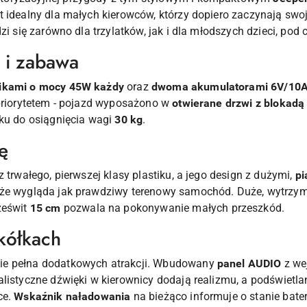
t idealny dla małych kierowców, którzy dopiero zaczynają swo
dzi się zarówno dla trzylatków, jak i dla młodszych dzieci, po
 i zabawa
ikami o mocy 45W każdy
oraz
dwoma akumulatorami 6V/10A
 priorytetem - pojazd wyposażono w
otwierane drzwi z blokad
cku do osiągnięcia wagi
30 kg
.
ę
 trwałego, pierwszej klasy plastiku, a jego design z dużymi,
pi
 że wygląda jak prawdziwy terenowy samochód. Duże, wytrzy
ześwit
15 cm
pozwala na pokonywanie małych przeszkód.
kółkach
ie pełna dodatkowych atrakcji. Wbudowany
panel AUDIO
z we
listyczne dźwięki w kierownicy dodają realizmu, a podświetlan
ce.
Wskaźnik naładowania
na bieżąco informuje o stanie bateri