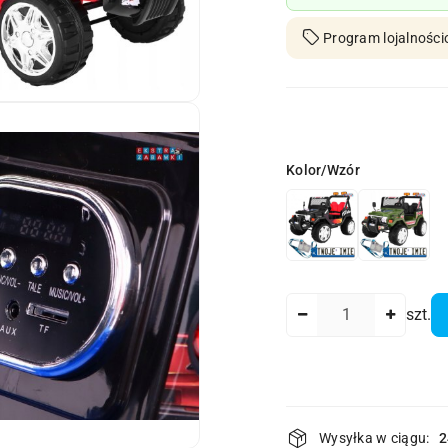
Program lojalności
Wariant
Kolor/Wzór
Ilość
szt.
Dostępność
Wysyłka w ciągu:
2