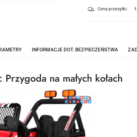
i
dostawa
Cena przesyłki:
1
RAMETRY
INFORMACJE DOT. BEZPIECZEŃSTWA
ZAD
r: Przygoda na małych kołach