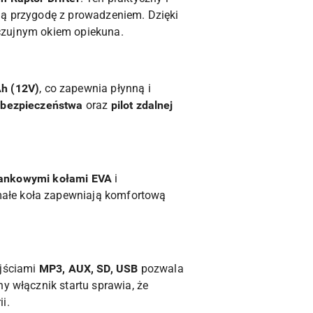
ją przygodę z prowadzeniem. Dzięki
d czujnym okiem opiekuna.
h (12V)
, co zapewnia płynną i
ą bezpieczeństwa
oraz
pilot zdalnej
ankowymi kołami EVA
i
małe koła zapewniają komfortową
jściami
MP3, AUX, SD, USB
pozwala
y włącznik startu sprawia, że
i.