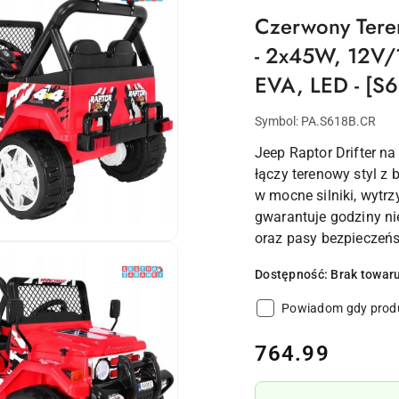
Czerwony Teren
- 2x45W, 12V/1
EVA, LED - [S6
Symbol:
PA.S618B.CR
Jeep Raptor Drifter na
łączy terenowy styl z
w mocne silniki, wytr
gwarantuje godziny ni
oraz pasy bezpieczeńs
Dostępność:
Brak towar
Powiadom gdy produ
cena:
764.99