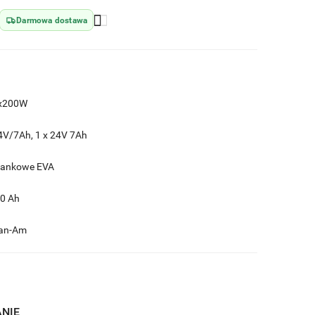
Darmowa dostawa
x200W
4V/7Ah, 1 x 24V 7Ah
iankowe EVA
.0 Ah
an-Am
ANIE