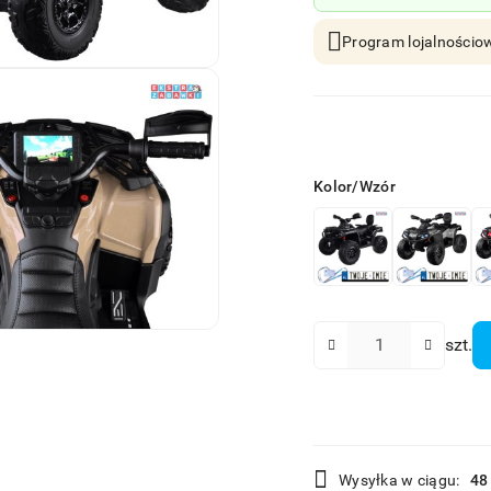
Program lojalnościow
Wariant
Kolor/Wzór
Ilość
szt.
Dostępność
Wysyłka w ciągu:
48