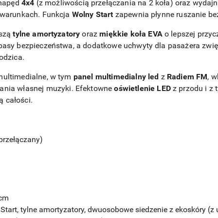
 napęd
4x4
(z możliwością przełączania na 2 koła) oraz wydaj
h warunkach. Funkcja
Wolny Start
zapewnia płynne ruszanie bez
oszą
tylne amortyzatory
oraz
miękkie koła EVA
o lepszej przy
asy bezpieczeństwa, a dodatkowe uchwyty dla pasażera zwię
odzica.
multimedialne, w tym
panel multimedialny led
z
Radiem FM
, 
ania własnej muzyki. Efektowne
oświetlenie LED
z przodu i z 
ą całości.
rzełączany)
 cm
Start, tylne amortyzatory, dwuosobowe siedzenie z ekoskóry (z 