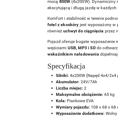
mocą
800W
(4x200W). Dynamiczny
ekscytującą i długą jazdę w każdyc
Komfort i stabilność w terenie podn
fotel z ekoskóry
jest wyposażony w p
również
uchwyt do ciągnięcia
przez r
Pojazd oferuje bogate wyposażenie 
wejściami
USB, MP3 i SD
do odtwarz
wskaźnikiem naładowania
dopełniaj
Specyfikacja
Silniki:
4x200W (Napęd 4x4/2x4 p
Akumulator:
24V/7Ah
Liczba miejsc:
2
Maksymalne obciążenie:
65 kg
Koła:
Piankowe EVA
Wymiary pojazdu:
108 x 68 x 68
Wyposażenie dodatkowe:
Wolny 