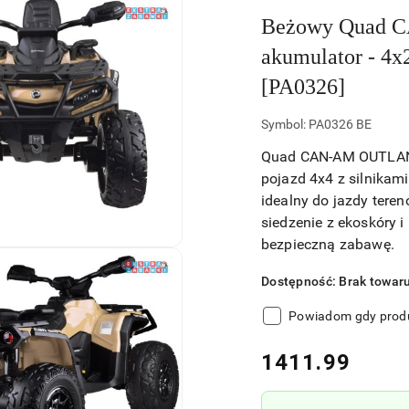
Beżowy Quad
akumulator - 4x
[PA0326]
Symbol:
PA0326 BE
Quad CAN-AM OUTLAND
pojazd 4x4 z silnikam
idealny do jazdy tere
siedzenie z ekoskóry 
bezpieczną zabawę.
Dostępność:
Brak towar
Powiadom gdy produ
cena:
1411.99