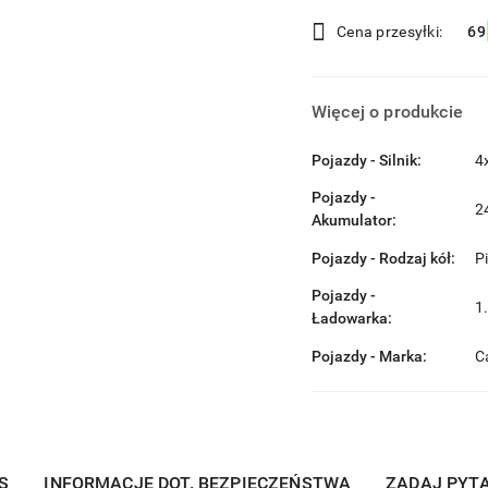
i
Cena przesyłki:
69
dostawa
Więcej o produkcie
Pojazdy - Silnik:
4
Pojazdy -
2
Akumulator:
Pojazdy - Rodzaj kół:
P
Pojazdy -
1
Ładowarka:
Pojazdy - Marka:
C
S
INFORMACJE DOT. BEZPIECZEŃSTWA
ZADAJ PYT