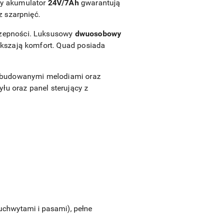
ny akumulator
24V/7Ah
gwarantują
 szarpnięć.
czepności. Luksusowy
dwuosobowy
kszają komfort. Quad posiada
wbudowanymi melodiami oraz
tyłu oraz panel sterujący z
uchwytami i pasami), pełne