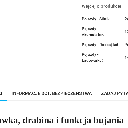
Więcej o produkcie
Pojazdy - Silnik:
2
Pojazdy -
1
Akumulator:
Pojazdy - Rodzaj kół:
P
Pojazdy -
1
Ładowarka:
S
INFORMACJE DOT. BEZPIECZEŃSTWA
ZADAJ PYT
awka, drabina i funkcja bujania