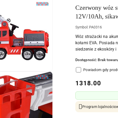
Czerwony wóz st
12V/10Ah, sikaw
Symbol:
PA0316
Wóz strażacki na aku
kołami EVA. Posiada r
siedzenie z ekoskóry i 
Dostępność:
Brak towar
Powiadom gdy produ
cena:
1318.00
Program lojalnościow