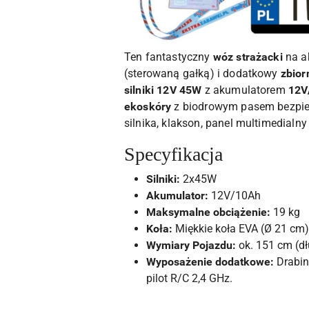
Ten fantastyczny
wóz strażacki
na a
(sterowaną gałką) i dodatkowy
zbior
silniki 12V 45W
z akumulatorem
12V
ekoskóry
z biodrowym pasem bezpiec
silnika, klakson, panel multimedial
Specyfikacja
Silniki:
2x45W
Akumulator:
12V/10Ah
Maksymalne obciążenie:
19 kg
Koła:
Miękkie koła EVA (Ø 21 cm)
Wymiary Pojazdu:
ok. 151 cm (dł
Wyposażenie dodatkowe:
Drabina
pilot R/C 2,4 GHz.