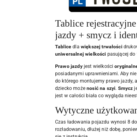
Tablice rejestracyjn
jazdy + smycz i iden
Tablice
dla
większej trwałości
drukow
uniwersalnej wielkości
pasującej do 
Prawo jazdy
jest wielkości
oryginaln
posiadanymi uprawnieniami. Aby nie 
do którego montujemy prawo jazdy, a
dziecko może
nosić na szyi
.
Smycz
j
jest w całości biała co wygląda niee
Wytyczne użytkowani
Czas ładowania pojazdu wynosi 8 do
rozładowaniu, dłużej niż dobę, poni
się z instrukcją.