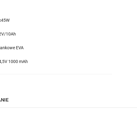
x45W
2V/10Ah
iankowe EVA
4,5V 1000 mAh
ANIE