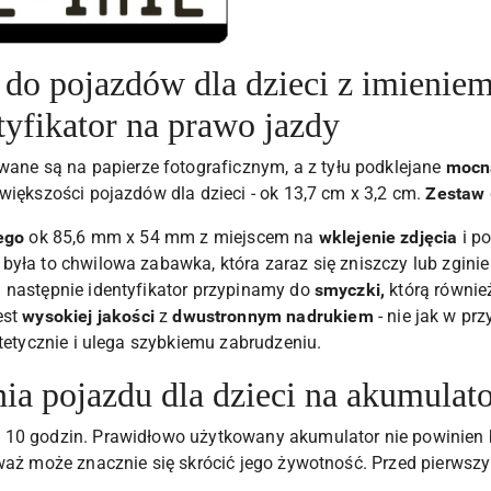
e do pojazdów dla dzieci z imienie
tyfikator na prawo jazdy
ane są na papierze fotograficznym, a z tyłu podklejane
mocn
większości pojazdów dla dzieci - ok 13,7 cm x 3,2 cm.
Zestaw
ego
ok 85,6 mm x 54 mm z miejscem na
wklejenie zdjęcia
i p
była to chwilowa zabawka, która zaraz się zniszczy lub zgini
 następnie identyfikator przypinamy do
smyczki,
którą również
est
wysokiej jakości
z
dwustronnym nadrukiem
- nie jak w pr
stetycznie i ulega szybkiemu zabrudzeniu.
a pojazdu dla dzieci na akumulat
 10 godzin. Prawidłowo użytkowany akumulator nie powinien
eważ może znacznie się skrócić jego żywotność. Przed pierws