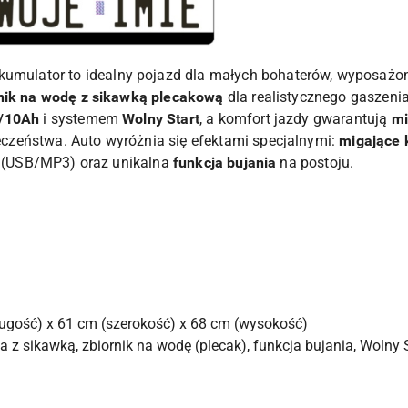
kumulator to idealny pojazd dla małych bohaterów, wyposaż
nik na wodę z sikawką plecakową
dla realistycznego gaszen
/10Ah
i systemem
Wolny Start
, a komfort jazdy gwarantują
mi
zeństwa. Auto wyróżnia się efektami specjalnymi:
migające 
ny (USB/MP3) oraz unikalna
funkcja bujania
na postoju.
ugość) x 61 cm (szerokość) x 68 cm (wysokość)
 z sikawką, zbiornik na wodę (plecak), funkcja bujania, Wolny St