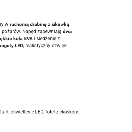
ony w
ruchomą drabinę z sikawką
ia pożarów. Napęd zapewniają
dwa
ękkie koła EVA
i siedzenie z
koguty LED
, realistyczny dźwięk
art, oświetlenie LED, fotel z ekoskóry,