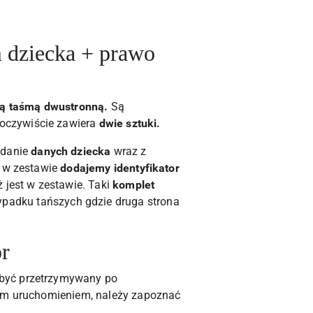
m dziecka + prawo
ą taśmą dwustronną.
Są
oczywiście zawiera
dwie sztuki.
odanie
danych dziecka
wraz z
e w zestawie
dodajemy identyfikator
 jest w zestawie. Taki
komplet
zypadku tańszych gdzie druga strona
or
 być przetrzymywany po
zym uruchomieniem, należy zapoznać