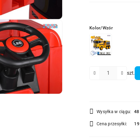
Wariant
Kolor/Wzór
Ilość
szt.
Dostępność
Wysyłka w ciągu:
48
i
Cena przesyłki:
19
dostawa