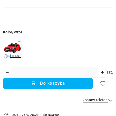
Wariant
Kolor/Wzór
Ilość
szt.
Do koszyka
Zostaw telefon
Dostępność
Wysyłka w ciągu:
48 godzin