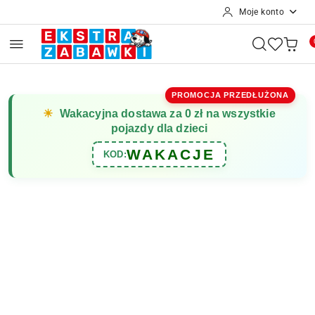
Moje konto
Przejdź do treści głównej
Przejdź do wyszukiwarki
Przejdź do moje konto
Przejdź do menu głównego
Przejdź do opisu produktu
Przejdź do stopki
PROMOCJA PRZEDŁUŻONA
☀
Wakacyjna dostawa za 0 zł na wszystkie
pojazdy dla dzieci
WAKACJE
KOD: