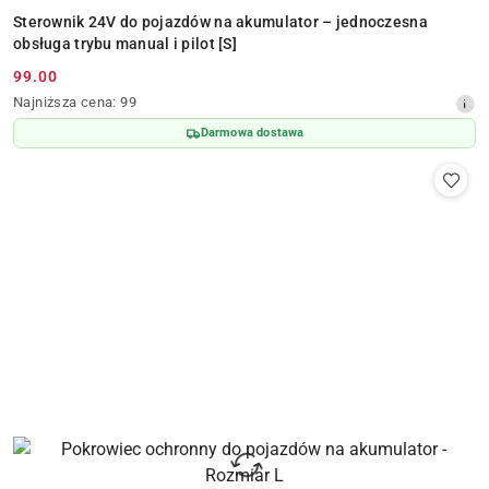
Sterownik 24V do pojazdów na akumulator – jednoczesna
obsługa trybu manual i pilot [S]
99.00
Cena
Najniższa
Najniższa cena:
99
promocyjna:
cena
Darmowa dostawa
z
30
dni
przed
obniżką