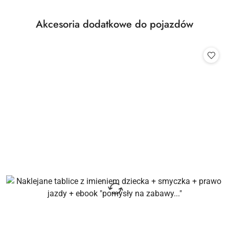
Produkty
Akcesoria dodatkowe do pojazdów
Pomiń karuzelę produktów
o
statusie: