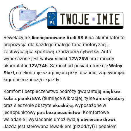
Rewelacyjne,
licencjonowane Audi RS 6
na akumulator to
propozycja dla każdego małego fana motoryzacji,
zachwycająca sportową i zadziorną sylwetką. Auto
wyposażone jest w
dwa silniki 12V/25W
oraz mocny
akumulator
12V/7Ah
. Samochód posiada funkcję
Wolny
Start
, co eliminuje szarpnięcia przy ruszaniu, zapewniając
łagodne rozpoczęcie jazdy.
Komfort i bezpieczeństwo podróży gwarantują
miękkie
koła z pianki EVA
(tłumiące wibracje), tylne
amortyzatory
oraz siedzenie obszyte
ekoskórą
, wyposażone w
jednopunktowy
pas bezpieczeństwa
. Komfortowe
wsiadanie i wysiadanie umożliwiają
otwierane drzwi
.
Jazda jest sterowana lewarkiem (przód/tył) i pedałem