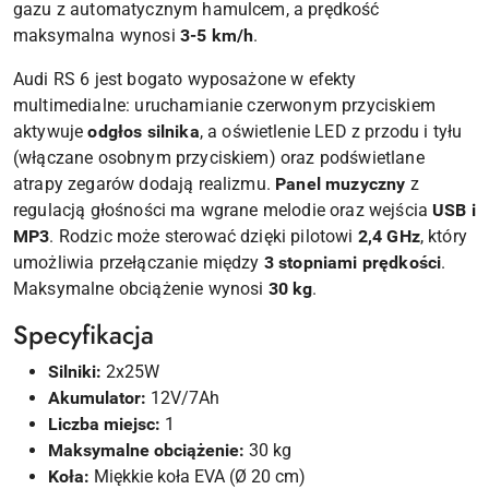
gazu z automatycznym hamulcem, a prędkość
maksymalna wynosi
3-5 km/h
.
Audi RS 6 jest bogato wyposażone w efekty
multimedialne: uruchamianie czerwonym przyciskiem
aktywuje
odgłos silnika
, a oświetlenie LED z przodu i tyłu
(włączane osobnym przyciskiem) oraz podświetlane
atrapy zegarów dodają realizmu.
Panel muzyczny
z
regulacją głośności ma wgrane melodie oraz wejścia
USB i
MP3
. Rodzic może sterować dzięki pilotowi
2,4 GHz
, który
umożliwia przełączanie między
3 stopniami prędkości
.
Maksymalne obciążenie wynosi
30 kg
.
Specyfikacja
Silniki:
2x25W
Akumulator:
12V/7Ah
Liczba miejsc:
1
Maksymalne obciążenie:
30 kg
Koła:
Miękkie koła EVA (Ø 20 cm)