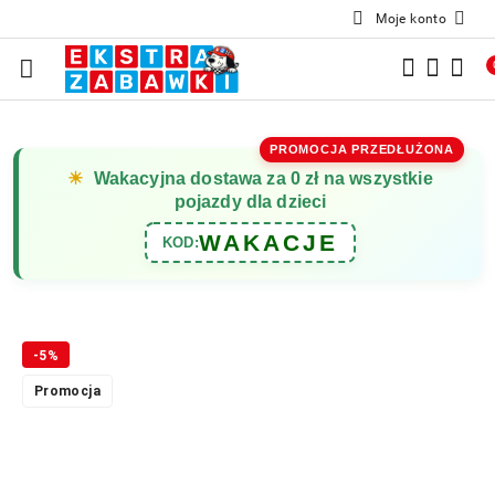
Moje konto
Przejdź do treści głównej
Przejdź do wyszukiwarki
Przejdź do moje konto
Przejdź do menu głównego
Przejdź do opisu produktu
Przejdź do stopki
PROMOCJA PRZEDŁUŻONA
☀
Wakacyjna dostawa za 0 zł na wszystkie
pojazdy dla dzieci
WAKACJE
KOD:
-5%
Promocja