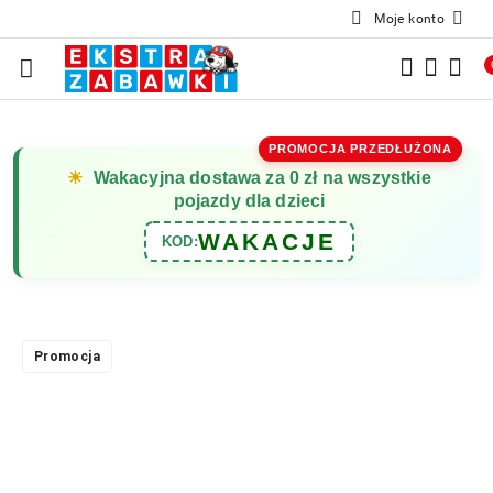
Moje konto
Przejdź do treści głównej
Przejdź do wyszukiwarki
Przejdź do moje konto
Przejdź do menu głównego
Przejdź do opisu produktu
Przejdź do stopki
PROMOCJA PRZEDŁUŻONA
☀
Wakacyjna dostawa za 0 zł na wszystkie
pojazdy dla dzieci
WAKACJE
KOD:
Promocja