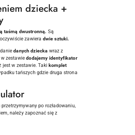
ieniem dziecka +
y
ą taśmą dwustronną.
Są
oczywiście zawiera
dwie sztuki.
odanie
danych dziecka
wraz z
e w zestawie
dodajemy identyfikator
 jest w zestawie. Taki
komplet
zypadku tańszych gdzie druga strona
ulator
ć przetrzymywany po rozładowaniu,
iem, należy zapoznać się z