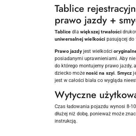
Tablice rejestracy
prawo jazdy + smyc
Tablice
dla
większej trwałości
drukow
uniwersalnej wielkości
pasującej do 
Prawo jazdy
jest wielkości
oryginaln
posiadanymi uprawnieniami. Aby nie 
do którego montujemy prawo jazdy, a
dziecko może
nosić na szyi
.
Smycz
j
jest w całości biała co wygląda niee
Wytyczne użytkowa
Czas ładowania pojazdu wynosi 8-10
dłużej niż dobę, ponieważ może znac
instrukcją.