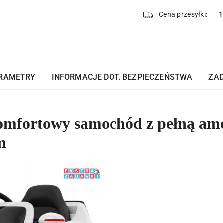
i
dostawa
Cena przesyłki:
1
RAMETRY
INFORMACJE DOT. BEZPIECZEŃSTWA
ZAD
omfortowy samochód z pełną amo
m