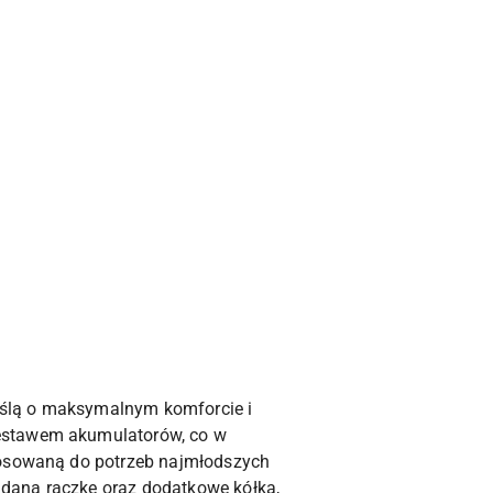
yślą o maksymalnym komforcie i
zestawem akumulatorów, co w
stosowaną do potrzeb najmłodszych
adaną rączkę oraz dodatkowe kółka,