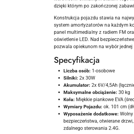
dzięki którym po zakończonej zabawi
Konstrukcja pojazdu stawia na najwy
system amortyzatorów na każdym kol
panel multimedialny z radiem FM ora
oświetlenie LED. Nad bezpieczeństwe
pozwala opiekunom na wybór jednej z 
Specyfikacja
Liczba osób:
1-osobowe
Silniki:
2x 30W
Akumulator:
2x 6V/4,5Ah (łączni
Maksymalne obciążenie:
30 kg
Koła:
Miękkie piankowe EVA (śred
Wymiary Pojazdu:
ok. 101 cm (dł
Wyposażenie dodatkowe:
Wolny 
bezpieczeństwa, otwierane drzwi,
zdalnego sterowania 2.4G.