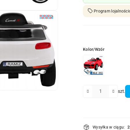
Program lojalności
Wariant
Kolor/Wzór
Ilość
szt.
Dostępność
Wysyłka w ciągu:
2