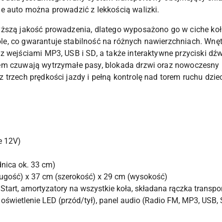
e auto można prowadzić z lekkością walizki.
ższą jakość prowadzenia, dlatego wyposażono go w ciche koła
e, co gwarantuje stabilność na różnych nawierzchniach. Wn
z wejściami MP3, USB i SD, a także interaktywne przyciski dź
m czuwają wytrzymałe pasy, blokada drzwi oraz nowoczesny pi
trzech prędkości jazdy i pełną kontrolę nad torem ruchu dzie
e 12V)
nica ok. 33 cm)
ugość) x 37 cm (szerokość) x 29 cm (wysokość)
Start, amortyzatory na wszystkie koła, składana rączka transp
 oświetlenie LED (przód/tył), panel audio (Radio FM, MP3, USB, 