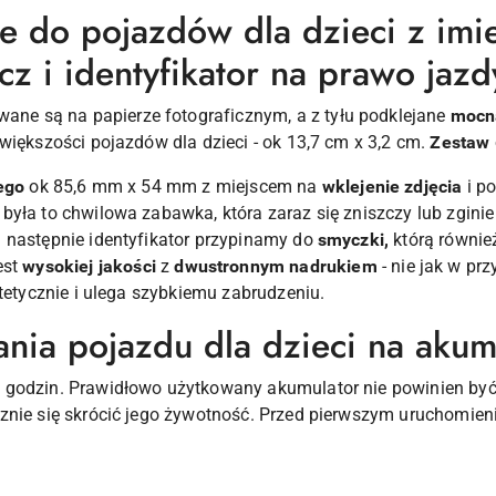
jne do pojazdów dla dzieci z im
z i identyfikator na prawo jazd
ane są na papierze fotograficznym, a z tyłu podklejane
mocn
większości pojazdów dla dzieci - ok 13,7 cm x 3,2 cm.
Zestaw
ego
ok 85,6 mm x 54 mm z miejscem na
wklejenie zdjęcia
i p
była to chwilowa zabawka, która zaraz się zniszczy lub zgini
 następnie identyfikator przypinamy do
smyczki,
którą również
est
wysokiej jakości
z
dwustronnym nadrukiem
- nie jak w pr
stetycznie i ulega szybkiemu zabrudzeniu.
nia pojazdu dla dzieci na akum
 godzin. Prawidłowo użytkowany akumulator nie powinien by
znie się skrócić jego żywotność. Przed pierwszym uruchomien