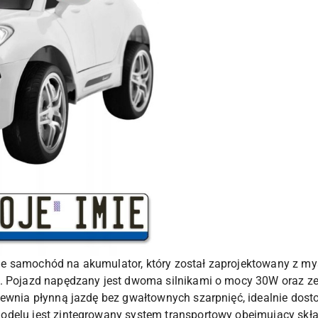
e samochód na akumulator, który został zaprojektowany z m
w. Pojazd napędzany jest dwoma silnikami o mocy 30W oraz 
pewnia płynną jazdę bez gwałtownych szarpnięć, idealnie do
odelu jest zintegrowany system transportowy obejmujący skł