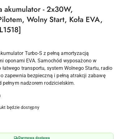
na akumulator - 2x30W,
ilotem, Wolny Start, Koła EVA,
L1518]
kumulator Turbo-S z pełną amortyzacją
hymi oponami EVA. Samochód wyposażono w
 łatwego transportu, system Wolnego Startu, radio
co zapewnia bezpieczną i pełną atrakcji zabawę
od pełnym nadzorem rodzicielskim.
u
kt będzie dostępny
Darmowa dostawa