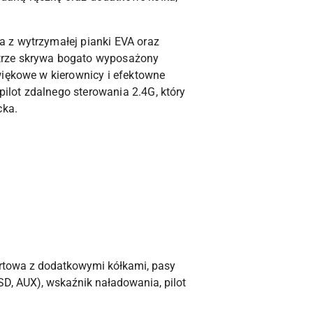
 z wytrzymałej pianki EVA oraz
ętrze skrywa bogato wyposażony
więkowe w kierownicy i efektowne
lot zdalnego sterowania 2.4G, który
cka.
ortowa z dodatkowymi kółkami, pasy
SD, AUX), wskaźnik naładowania, pilot