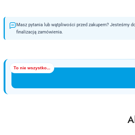
Masz pytania lub wątpliwości przed zakupem? Jesteśmy do
finalizacją zamówienia.
To nie wszystko...
P
A
Pomiń karuzelę produktów
o