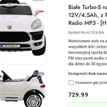
Białe Turbo-S 
12V/4.5Ah, z P
Radio MP3 - [H
Symbol:
PA.HL1518.BIA
Nowoczesne auto na a
wszystkich kół i cic
innowacyjną rączkę do
FM oraz panel audio, 
dla dzieci do 30 kg p
Dostępność:
Brak towar
Powiadom gdy produ
cena:
729.99