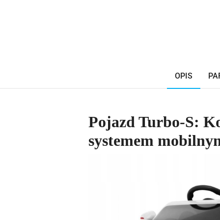
OPIS
PA
Pojazd Turbo-S: K
systemem mobilny