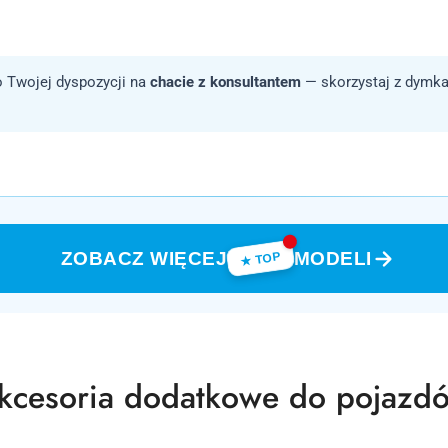
 Twojej dyspozycji na
chacie z konsultantem
— skorzystaj z dymka
ZOBACZ WIĘCEJ
MODELI
★ TOP
rodukty
kcesoria dodatkowe do pojazd