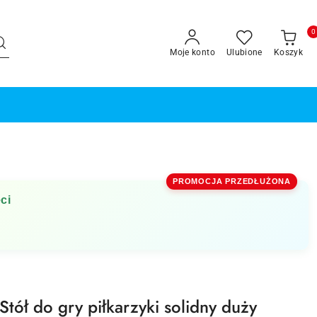
0
Moje konto
Ulubione
Koszyk
PROMOCJA PRZEDŁUŻONA
ci
tół do gry piłkarzyki solidny duży