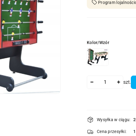
Program lojalności
Wariant
Kolor/Wzór
Ilość
szt.
Dostępność
Wysyłka w ciągu:
2
i
dostawa
Cena przesyłki:
1