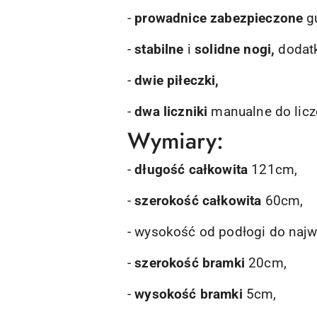
-
prowadnice zabezpieczone
g
-
stabilne
i
solidne nogi,
dodat
-
dwie piłeczki,
-
dwa liczniki
manualne do licze
Wymiary:
-
długość całkowita
121cm,
-
szerokość całkowita
60cm,
- wysokość od podłogi do naj
-
szerokość bramki
20cm,
-
wysokość bramki
5cm,