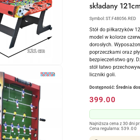
składany 121cm
Symbol:
ST.F48056.RED
Stół do piłkarzyków 1
model w kolorze czerw
dorosłych. Wyposażony
poprzeczkami oraz pły
bezpieczeństwo gry. D
stół łatwo przechowywa
liczniki goli.
Dostępność:
Średnia do
Cena:
399.00
Najniższa cena z 30 dni p
Cena regularna:
539.00