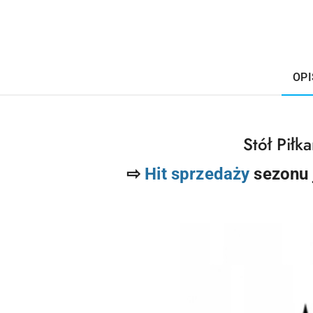
OPI
Stół Pił
⇨
Hit sprzedaży
sezonu 