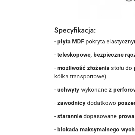
Specyfikacja
:
-
płyta MDF
pokryta elastyczn
-
teleskopowe, bezpieczne rącz
-
możliwość złożenia
stołu do 
kółka transportowe),
-
uchwyty
wykonane
z perfor
-
zawodnicy
dodatkowo
posze
-
starannie
dopasowane
prowa
-
blokada maksymalnego wych