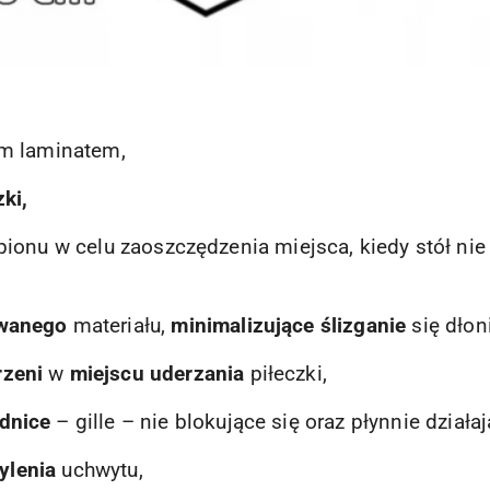
ym laminatem,
ki,
pionu w celu zaoszczędzenia miejsca, kiedy stół ni
owanego
materiału,
minimalizujące ślizganie
się dłoni
rzeni
w
miejscu uderzania
piłeczki,
dnice
– gille – nie blokujące się oraz płynnie działaj
ylenia
uchwytu,