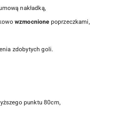
umową nakładką,
kowo
wzmocnione
poprzeczkami,
nia zdobytych goli.
wyższego punktu 80cm,