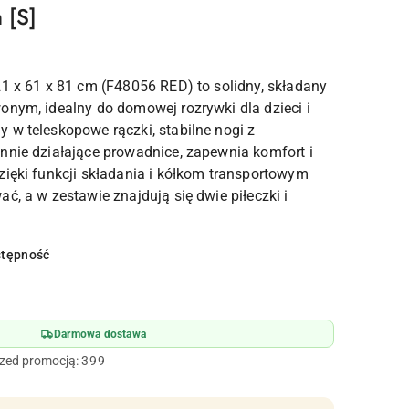
 [S]
21 x 61 x 81 cm (F48056 RED) to solidny, składany
onym, idealny do domowej rozrywki dla dzieci i
 w teleskopowe rączki, stabilne nogi z
nnie działające prowadnice, zapewnia komfort i
zięki funkcji składania i kółkom transportowym
ć, a w zestawie znajdują się dwie piłeczki i
stępność
Darmowa dostawa
rzed promocją:
399