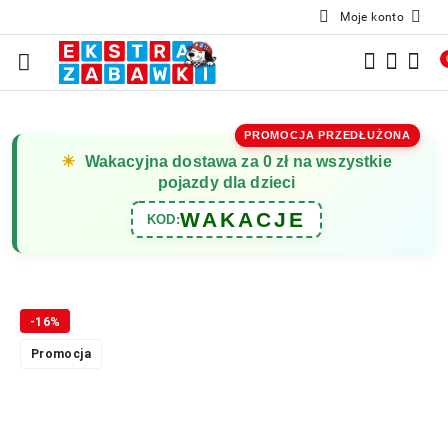
Moje konto
Przejdź do treści głównej
Przejdź do wyszukiwarki
Przejdź do moje konto
Przejdź do menu głównego
Przejdź do opisu produktu
Przejdź do stopki
PROMOCJA PRZEDŁUŻONA
☀
Wakacyjna dostawa za 0 zł na wszystkie
pojazdy dla dzieci
WAKACJE
KOD:
-16%
Promocja