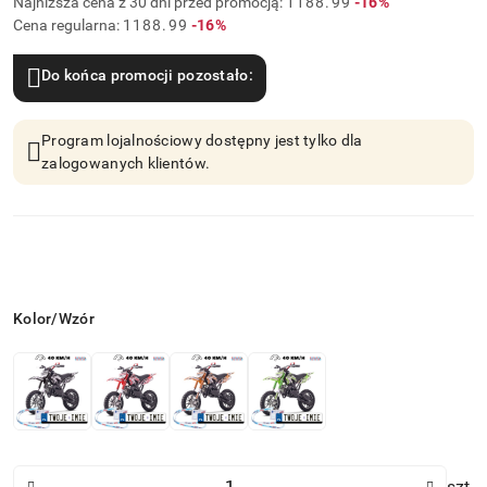
Najniższa cena z 30 dni przed promocją:
1188.99
-16%
Rabat:
Cena regularna:
1188.99
-16%
Do końca promocji pozostało:
Program lojalnościowy dostępny jest tylko dla
zalogowanych klientów.
Wariant
Kolor/Wzór
Ilość
szt.