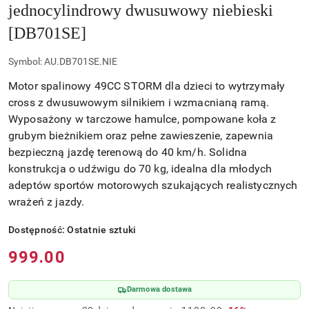
jednocylindrowy dwusuwowy niebieski
[DB701SE]
Symbol:
AU.DB701SE.NIE
Motor spalinowy 49CC STORM dla dzieci to wytrzymały
cross z dwusuwowym silnikiem i wzmacnianą ramą.
Wyposażony w tarczowe hamulce, pompowane koła z
grubym bieżnikiem oraz pełne zawieszenie, zapewnia
bezpieczną jazdę terenową do 40 km/h. Solidna
konstrukcja o udźwigu do 70 kg, idealna dla młodych
adeptów sportów motorowych szukających realistycznych
wrażeń z jazdy.
Dostępność:
Ostatnie sztuki
Cena:
999.00
Darmowa dostawa
Rabat: