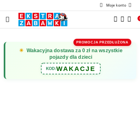
Moje konto
Przejdź do treści głównej
Przejdź do wyszukiwarki
Przejdź do moje konto
Przejdź do menu głównego
Przejdź do opisu produktu
Przejdź do stopki
PROMOCJA PRZEDŁUŻONA
☀
Wakacyjna dostawa za 0 zł na wszystkie
pojazdy dla dzieci
WAKACJE
KOD: