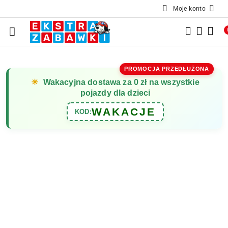
Moje konto
Przejdź do treści głównej
Przejdź do wyszukiwarki
Przejdź do moje konto
Przejdź do menu głównego
Przejdź do opisu produktu
Przejdź do stopki
PROMOCJA PRZEDŁUŻONA
☀
Wakacyjna dostawa za 0 zł na wszystkie
pojazdy dla dzieci
WAKACJE
KOD: