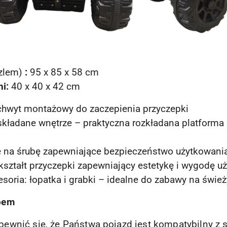
zlem)
:
95 x 85 x 58 cm
ni:
40 x 40 x 42 cm
chwyt montażowy do zaczepienia przyczepki
kładane wnętrze – praktyczna rozkładana platforma 
e na śrubę zapewniające bezpieczeństwo użytkowani
kształt przyczepki zapewniający estetykę i wygodę u
oria: łopatka i grabki – idealne do zabawy na świe
pem
ewnić się, że Państwa pojazd jest kompatybilny 