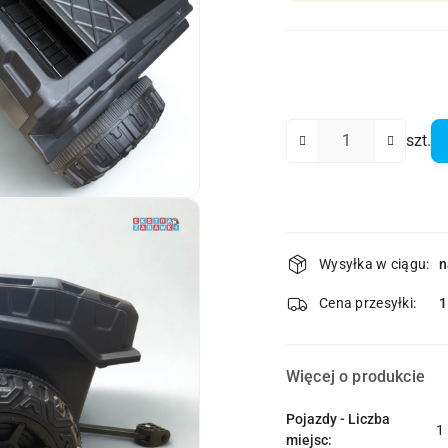
Ilość
szt.
Dostępność
Wysyłka w ciągu:
n
i
dostawa
Cena przesyłki:
1
Więcej o produkcie
Pojazdy - Liczba
1
miejsc: