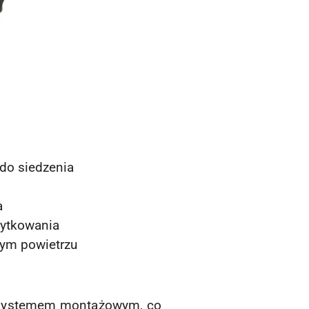
do siedzenia
a
żytkowania
żym powietrzu
z systemem montażowym, co