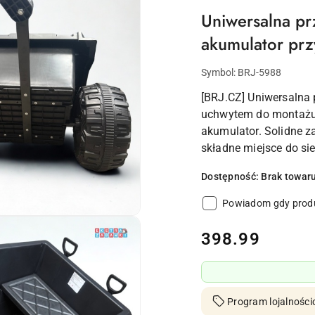
Uniwersalna p
akumulator prz
Symbol:
BRJ-5988
[BRJ.CZ] Uniwersalna
uchwytem do montażu.
akumulator. Solidne z
składne miejsce do sie
Dostępność:
Brak towar
Powiadom gdy produ
cena:
398.99
Program lojalności