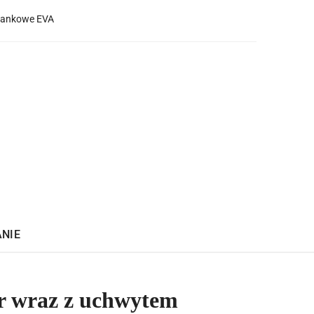
iankowe EVA
ANIE
r wraz z uchwytem