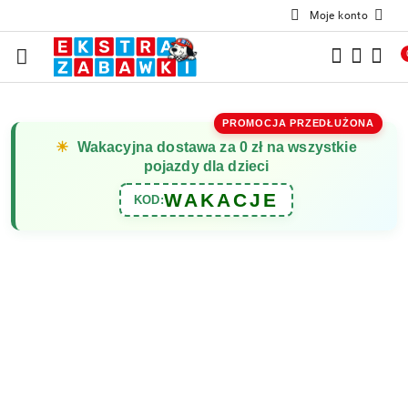
Moje konto
Przejdź do treści głównej
Przejdź do wyszukiwarki
Przejdź do moje konto
Przejdź do menu głównego
Przejdź do opisu produktu
Przejdź do stopki
PROMOCJA PRZEDŁUŻONA
☀
Wakacyjna dostawa za 0 zł na wszystkie
pojazdy dla dzieci
WAKACJE
KOD: