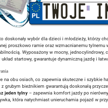
to doskonały wybór dla dzieci i młodzieży, którzy c
owanej proszkowo ramie oraz wzmacnianemu tylnemu 
abilnością. Wyposażony w mocny, jednocylindrowy,
 układ startowy, gwarantuje dynamiczną jazdę i łatw
wania
 na obu osiach, co zapewnia skuteczne i szybkie 
y
z grubym bieżnikiem gwarantują doskonałą przycze
z jeden tylny
– zapewnia komfort jazdy po nierówn
ywka, która natychmiast unieruchamia pojazd w prz