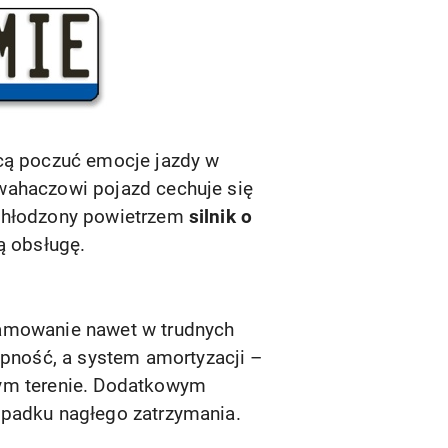
hcą poczuć emocje jazdy w
wahaczowi pojazd cechuje się
 chłodzony powietrzem
silnik o
ą obsługę.
hamowanie nawet w trudnych
pność, a system amortyzacji –
ym terenie. Dodatkowym
ypadku nagłego zatrzymania.