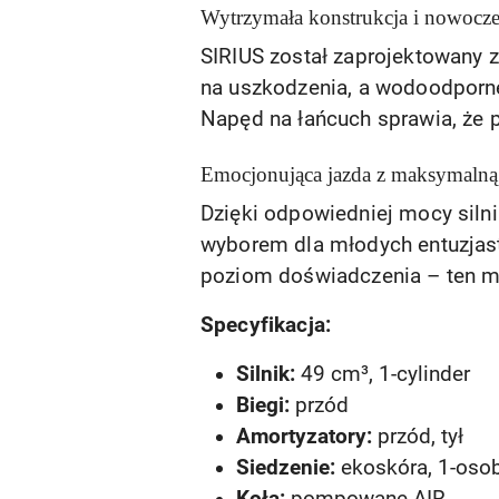
Wytrzymała konstrukcja i nowocze
SIRIUS został zaprojektowany z
na uszkodzenia, a wodoodporn
Napęd na łańcuch sprawia, że p
Emocjonująca jazda z maksymalną
Dzięki odpowiedniej mocy siln
wyborem dla młodych entuzjastó
poziom doświadczenia – ten m
Specyfikacja:
Silnik:
49 cm³, 1-cylinder
Biegi:
przód
Amortyzatory:
przód, tył
Siedzenie:
ekoskóra, 1-oso