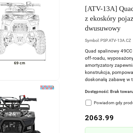
[ATV-13A] Quad
z ekoskóry poja
dwusuwowy
Symbol:
PSP.ATV-13A.CZ
Quad spalinowy 49CC 
off-roadu, wyposażony
amortyzatory zapewnia
konstrukcja, pompowa
doskonałą zabawę w t
Dostępność:
Brak towar
Powiadom gdy produ
cena:
2063.99