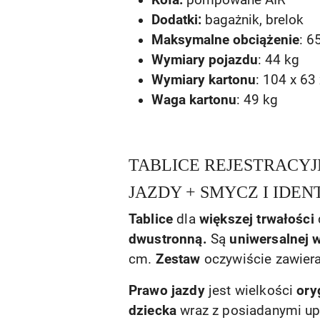
Koła:
pompowane AIR
Dodatki:
bagażnik, brelok
Maksymalne obciążenie
: 6
Wymiary pojazdu
:
44 kg
Wymiary kartonu
: 104 x 63
Waga kartonu
: 49 kg
TABLICE REJESTRACYJ
JAZDY + SMYCZ I IDE
Tablice
dla
większej trwałości
dwustronną.
Są
uniwersalnej w
cm.
Zestaw
oczywiście zawier
Prawo jazdy
jest wielkości
ory
dziecka
wraz z posiadanymi upr