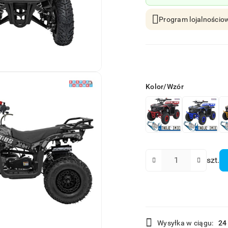
Program lojalnościow
Wariant
Kolor/Wzór
Ilość
szt.
Dostępność
Wysyłka w ciągu:
24