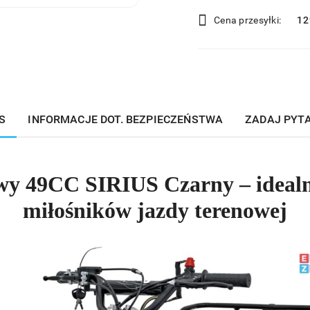
i
Cena przesyłki:
12
dostawa
S
INFORMACJE DOT. BEZPIECZEŃSTWA
ZADAJ PYT
wy 49CC SIRIUS Czarny – idealn
miłośników jazdy terenowej