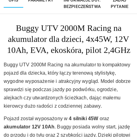
OPIS
PARAMETRY
INFORMACJE DOT.
ZADAJ
BEZPIECZEŃSTWA
PYTANIE
Buggy UTV 2000M Racing na
akumulator dla dzieci, 4x45W, 12V
10Ah, EVA, ekoskóra, pilot 2,4GHz
Buggy UTV 2000M Racing na akumulator to kompaktowy
pojazd dla dziecka, który łączy terenową stylistykę,
wygodne wyposażenie i atrakcyjny wygląd. Model dobrze
sprawdzi się podczas jazdy po podwórku, ogrodzie,
alejkach czy utwardzonych ścieżkach, dając małemu
kierowcy dużo radości z codziennej zabawy.
Pojazd został wyposażony w
4 silniki 45W
oraz
akumulator 12V 10Ah
. Buggy posiada wolny start, jazdę
do przodu i do tyłu oraz 2 szybkości jazdy. Dzięki pilotowi