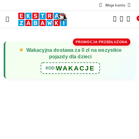
Moje konto
Przejdź do treści głównej
Przejdź do wyszukiwarki
Przejdź do moje konto
Przejdź do menu głównego
Przejdź do opisu produktu
Przejdź do stopki
PROMOCJA PRZEDŁUŻONA
☀
Wakacyjna dostawa za 0 zł na wszystkie
pojazdy dla dzieci
WAKACJE
KOD: