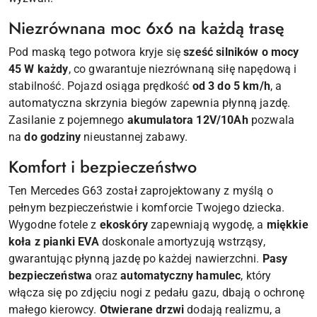
Niezrównana moc 6x6 na każdą trasę
Pod maską tego potwora kryje się
sześć silników o mocy
45 W każdy
, co gwarantuje niezrównaną siłę napędową i
stabilność. Pojazd osiąga prędkość
od 3 do 5 km/h
, a
automatyczna skrzynia biegów zapewnia płynną jazdę.
Zasilanie z pojemnego
akumulatora 12V/10Ah
pozwala
na
do godziny
nieustannej zabawy.
Komfort i bezpieczeństwo
Ten Mercedes G63 został zaprojektowany z myślą o
pełnym bezpieczeństwie i komforcie Twojego dziecka.
Wygodne fotele z
ekoskóry
zapewniają wygodę, a
miękkie
koła z pianki EVA
doskonale amortyzują wstrząsy,
gwarantując płynną jazdę po każdej nawierzchni.
Pasy
bezpieczeństwa
oraz
automatyczny hamulec
, który
włącza się po zdjęciu nogi z pedału gazu, dbają o ochronę
małego kierowcy.
Otwierane drzwi
dodają realizmu, a