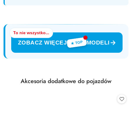
To nie wszystko...
ZOBACZ WIĘCEJ
MODELI
★ TOP
Produkty
Akcesoria dodatkowe do pojazdów
Pomiń karuzelę produktów
o
statusie: