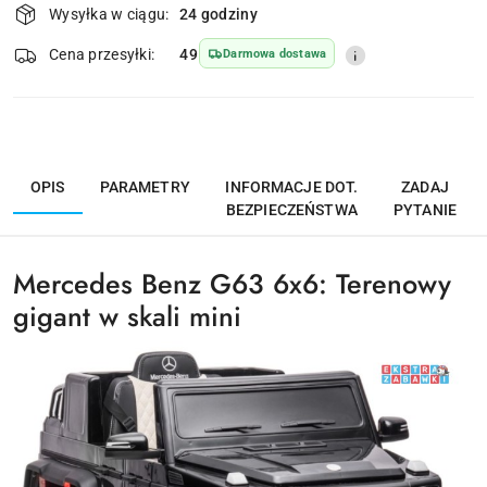
Wysyłka w ciągu:
24 godziny
i
dostawa
Wyślij
Cena przesyłki:
49
Darmowa dostawa
OPIS
PARAMETRY
INFORMACJE DOT.
ZADAJ
BEZPIECZEŃSTWA
PYTANIE
Mercedes Benz G63 6x6: Terenowy
gigant w skali mini