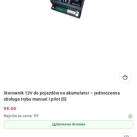
Sterownik 12V do pojazdów na akumulator – jednoczesna
obsługa trybu manual i pilot [S]
99.00
Cena
Najniższa
Najniższa cena:
99
promocyjna:
cena
Darmowa dostawa
z
30