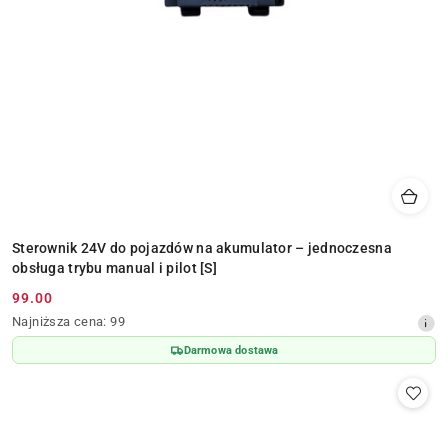
Sterownik 24V do pojazdów na akumulator – jednoczesna
obsługa trybu manual i pilot [S]
99.00
Cena
Najniższa
Najniższa cena:
99
promocyjna:
cena
Darmowa dostawa
z
30
dni
przed
obniżką