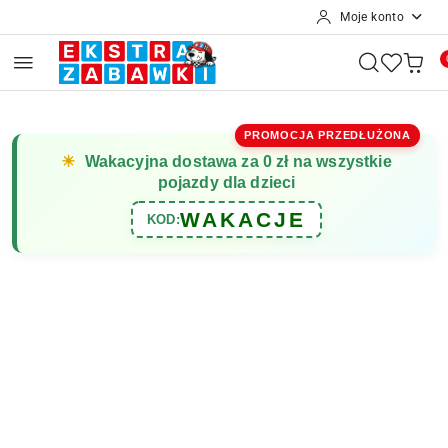
Moje konto
Przejdź do treści głównej
Przejdź do wyszukiwarki
Przejdź do moje konto
Przejdź do menu głównego
Przejdź do opisu produktu
Przejdź do stopki
PROMOCJA PRZEDŁUŻONA
☀
Wakacyjna dostawa za 0 zł na wszystkie
pojazdy dla dzieci
WAKACJE
KOD: