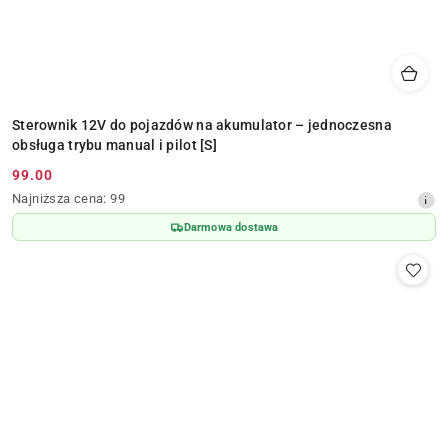
Sterownik 12V do pojazdów na akumulator – jednoczesna
obsługa trybu manual i pilot [S]
99.00
Cena
Najniższa
Najniższa cena:
99
promocyjna:
cena
Darmowa dostawa
z
30
dni
przed
obniżką