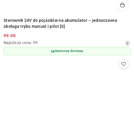
Sterownik 24V do pojazdów na akumulator – jednoczesna
obsługa trybu manual i pilot [S]
99.00
Cena
Najniższa
Najniższa cena:
99
promocyjna:
cena
Darmowa dostawa
z
30
dni
przed
obniżką