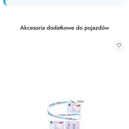
Produkty
Akcesoria dodatkowe do pojazdów
Pomiń karuzelę produktów
o
statusie: