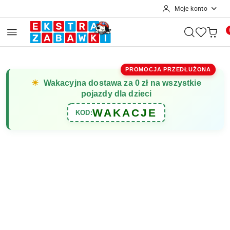
Moje konto
Przejdź do treści głównej
Przejdź do wyszukiwarki
Przejdź do moje konto
Przejdź do menu głównego
Przejdź do opisu produktu
Przejdź do stopki
PROMOCJA PRZEDŁUŻONA
☀
Wakacyjna dostawa za 0 zł na wszystkie
pojazdy dla dzieci
WAKACJE
KOD: