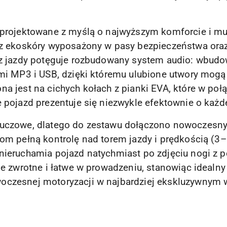
aprojektowane z myślą o najwyższym komforcie i mu
 z ekoskóry wyposażony w pasy bezpieczeństwa oraz 
 z jazdy potęguje rozbudowany system audio: wbud
ami MP3 i USB, dzięki któremu ulubione utwory mog
a jest na cichych kołach z pianki EVA, które w poł
 pojazd prezentuje się niezwykle efektownie o każde
luczowe, dlatego do zestawu dołączono nowoczesny 
com pełną kontrolę nad torem jazdy i prędkością (3
nieruchamia pojazd natychmiast po zdjęciu nogi z p
le zwrotne i łatwe w prowadzeniu, stanowiąc idealny
oczesnej motoryzacji w najbardziej ekskluzywnym 