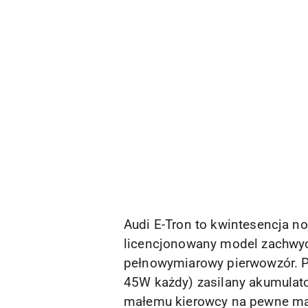
Audi E-Tron to kwintesencja n
licencjonowany model zachwyc
pełnowymiarowy pierwowzór. Po
45W każdy) zasilany akumulato
małemu kierowcy na pewne man