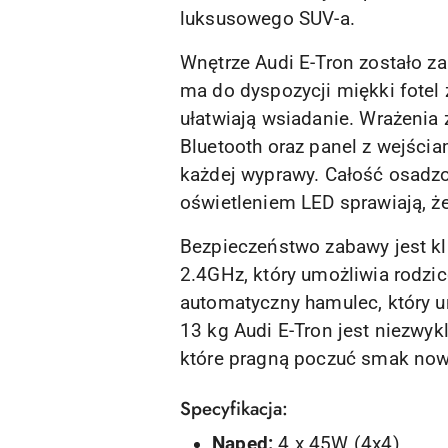
luksusowego SUV-a.
Wnętrze Audi E-Tron zostało z
ma do dyspozycji miękki fotel
ułatwiają wsiadanie. Wrażenia
Bluetooth oraz panel z wejści
każdej wyprawy. Całość osadzon
oświetleniem LED sprawiają, że
Bezpieczeństwo zabawy jest k
2.4GHz, który umożliwia rodzi
automatyczny hamulec, który u
13 kg Audi E-Tron jest niezwyk
które pragną poczuć smak now
Specyfikacja:
Napęd:
4 x 45W (4x4)