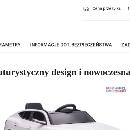
i
dostawa
Cena przesyłki:
1
RAMETRY
INFORMACJE DOT. BEZPIECZEŃSTWA
ZAD
turystyczny design i nowoczesna