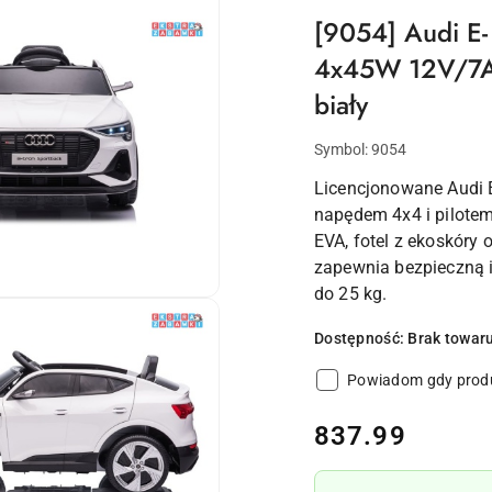
[9054] Audi E-
4x45W 12V/7Ah
biały
Symbol:
9054
Licencjonowane Audi 
napędem 4x4 i pilote
EVA, fotel z ekoskóry 
zapewnia bezpieczną i
do 25 kg.
Dostępność:
Brak towar
Powiadom gdy produ
cena:
837.99