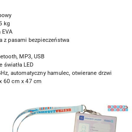
bowy
5 kg
a EVA
a z pasami bezpieczeństwa
etooth, MP3, USB
ne światła LED
GHz, automatyczny hamulec, otwierane drzwi
x 60 cm x 47 cm