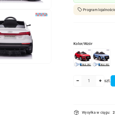
Program lojalności
Wariant
Kolor/Wzór
Ilość
szt.
Dostępność
Wysyłka w ciągu:
2