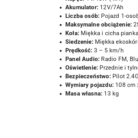
Akumulator:
12V/7Ah
Liczba osób:
Pojazd 1-oso
Maksymalne obciążenie:
2
Koła:
Miękka i cicha piank
Siedzenie:
Miękka ekoskór
Prędkość:
3 – 5 km/h
Panel Audio:
Radio FM, Blu
Oświetlenie:
Przednie i tyl
Bezpieczeństwo:
Pilot 2.4
Wymiary pojazdu:
108 cm 
Masa własna:
13 kg