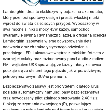
Lamborghini Urus to ekskluzywny pojazd na akumulator,
który przenosi sportowy design i prestiż włoskiej marki
wprost do świata dziecięcych przygód. Wyposażony w
dwa mocne silniki o mocy 45W każdy, samochód
gwarantuje płynną i dynamiczną jazdę, a oficjalna licencja
Lamborghini zapewnia wierne odwzorowanie detali
nadwozia oraz charakterystycznego oświetlenia
przedniego LED. Luksusowe wnętrze z miękkim fotelem z
czarnej ekoskóry oraz rozbudowany panel audio z radiem
FM i wejściem USB sprawiają, że każdy młody kierowca
poczuje się za sterami tego pojazdu jak w prawdziwym,
pełnowymiarowym SUV-ie premium.
Bezpieczeństwo zabawy jest priorytetem, dlatego Urus
posiada automatyczny hamulec, pasy bezpieczeństwa
oraz nowoczesny pilot zdalnego sterowania 2.4GHz z
funkcją zatrzymania awaryjnego (P), pozwalający
rodzicom na pełną kontrolę nad torem jazdy i prędkością.