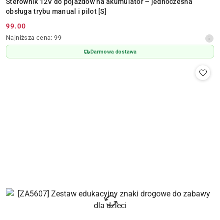
Sterownik 12V do pojazdów na akumulator – jednoczesna
obsługa trybu manual i pilot [S]
99.00
Cena
Najniższa
Najniższa cena:
99
promocyjna:
cena
Darmowa dostawa
z
30
dni
przed
obniżką