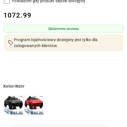
Powiadom gdy produkt będzie dostępny
cena:
1072.99
Darmowa dostawa
Program lojalnościowy dostępny jest tylko dla
zalogowanych klientów.
Wariant
Kolor/Wzór