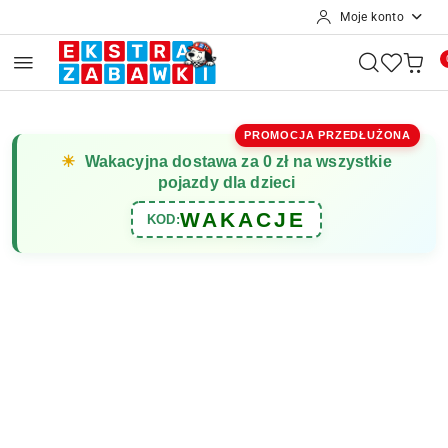
Moje konto
Przejdź do treści głównej
Przejdź do wyszukiwarki
Przejdź do moje konto
Przejdź do menu głównego
Przejdź do opisu produktu
Przejdź do stopki
PROMOCJA PRZEDŁUŻONA
☀
Wakacyjna dostawa za 0 zł na wszystkie
pojazdy dla dzieci
WAKACJE
KOD: