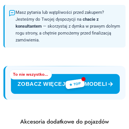
Masz pytania lub wątpliwości przed zakupem?
Jesteśmy do Twojej dyspozycji na
chacie z
konsultantem
— skorzystaj z dymka w prawym dolnym
rogu strony, a chętnie pomożemy przed finalizacją
zamówienia.
To nie wszystko...
ZOBACZ WIĘCEJ
MODELI
★ TOP
Produkty
Akcesoria dodatkowe do pojazdów
Pomiń karuzelę produktów
o