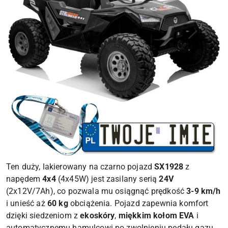
Ten duży, lakierowany na czarno pojazd
SX1928
z
napędem
4x4
(4x45W) jest zasilany serią
24V
(2x12V/7Ah), co pozwala mu osiągnąć prędkość
3-9 km/h
i unieść aż
60 kg
obciążenia. Pojazd zapewnia komfort
dzięki siedzeniom z
ekoskóry
,
miękkim kołom EVA
i
automatycznemu hamulcowi po zwolnieniu pedału gazu,