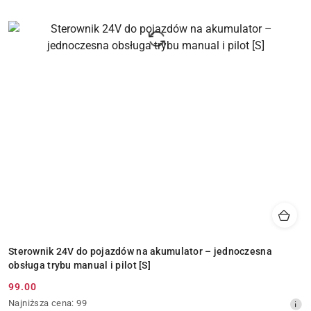
Sterownik 24V do pojazdów na akumulator – jednoczesna
obsługa trybu manual i pilot [S]
99.00
Cena
Najniższa
Najniższa cena:
99
promocyjna: