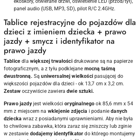
ekoskóry, otwierane drzwi, oświetlenie LED (przód/tył),
panel audio (USB, MP3, SD), pilot R/C 2.4GHz.
Tablice rejestracyjne do pojazdów dla
dzieci z imieniem dziecka + prawo
jazdy + smycz i identyfikator na
prawo jazdy
Tablice
dla
większej trwałości
drukowane są na papierze
fotograficznym, a z tyłu podklejane
mocną taśmą
dwustronną.
Są
uniwersalnej wielkości
pasującej do
większości pojazdów dla dzieci - ok 13,7 cm x 3,2 cm.
Zestaw
oczywiście zawiera
dwie sztuki.
Prawo jazdy
jest wielkości
oryginalnego
ok 85,6 mm x 54
mm z miejscem na
wklejenie zdjęcia
i podanie
danych
dziecka
wraz z posiadanymi uprawnieniami. Aby nie była
to chwilowa zabawka, która zaraz się zniszczy lub zginie
w zestawie
dodajemy identyfikator
do którego montujemy