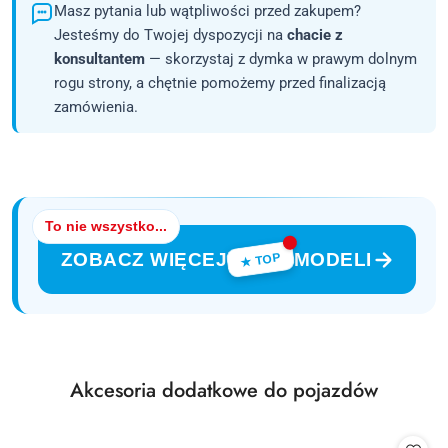
Masz pytania lub wątpliwości przed zakupem?
Jesteśmy do Twojej dyspozycji na
chacie z
konsultantem
— skorzystaj z dymka w prawym dolnym
rogu strony, a chętnie pomożemy przed finalizacją
zamówienia.
To nie wszystko...
ZOBACZ WIĘCEJ
MODELI
★ TOP
Produkty
Akcesoria dodatkowe do pojazdów
Pomiń karuzelę produktów
o
statusie: