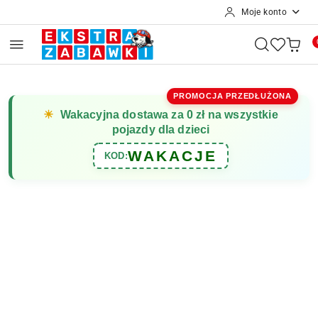
Moje konto
Przejdź do treści głównej
Przejdź do wyszukiwarki
Przejdź do moje konto
Przejdź do menu głównego
Przejdź do opisu produktu
Przejdź do stopki
PROMOCJA PRZEDŁUŻONA
☀
Wakacyjna dostawa za 0 zł na wszystkie
pojazdy dla dzieci
WAKACJE
KOD: