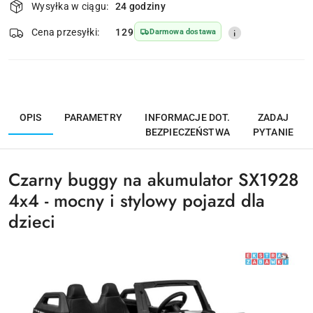
Wysyłka w ciągu:
24 godziny
i
dostawa
Wyślij
Cena przesyłki:
129
Darmowa dostawa
OPIS
PARAMETRY
INFORMACJE DOT.
ZADAJ
BEZPIECZEŃSTWA
PYTANIE
Czarny buggy na akumulator SX1928
4x4 - mocny i stylowy pojazd dla
dzieci