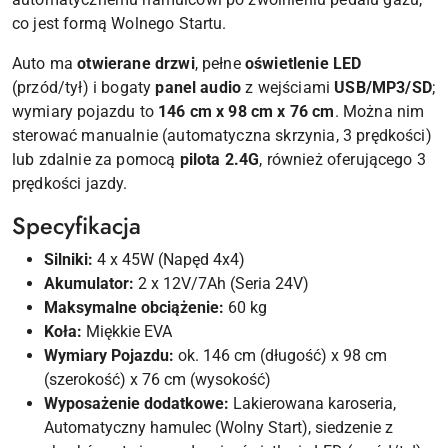
co jest formą Wolnego Startu.
Auto ma
otwierane drzwi
, pełne
oświetlenie LED
(przód/tył) i bogaty
panel audio
z wejściami
USB/MP3/SD
;
wymiary pojazdu to
146 cm x 98 cm x 76 cm
. Można nim
sterować manualnie (automatyczna skrzynia, 3 prędkości)
lub zdalnie za pomocą
pilota 2.4G
, również oferującego 3
prędkości jazdy.
Specyfikacja
Silniki:
4 x 45W (Napęd 4x4)
Akumulator:
2 x 12V/7Ah (Seria 24V)
Maksymalne obciążenie:
60 kg
Koła:
Miękkie EVA
Wymiary Pojazdu:
ok. 146 cm (długość) x 98 cm
(szerokość) x 76 cm (wysokość)
Wyposażenie dodatkowe:
Lakierowana karoseria,
Automatyczny hamulec (Wolny Start), siedzenie z