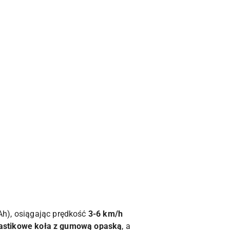
h), osiągając prędkość
3-6 km/h
astikowe koła z gumową opaską
, a