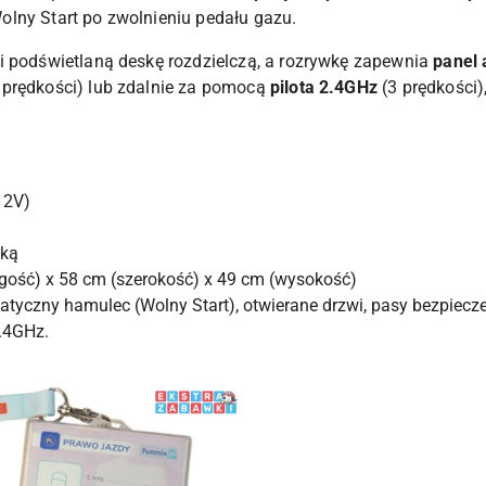
lny Start po zwolnieniu pedału gazu.
i podświetlaną deskę rozdzielczą, a rozrywkę zapewnia
panel 
 prędkości) lub zdalnie za pomocą
pilota 2.4GHz
(3 prędkości
12V)
ską
gość) x 58 cm (szerokość) x 49 cm (wysokość)
tyczny hamulec (Wolny Start), otwierane drzwi, pasy bezpiecze
2.4GHz.