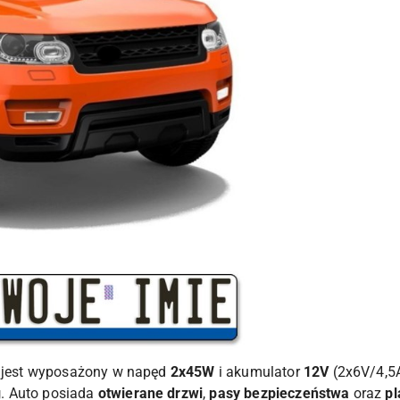
jest wyposażony w napęd
2x45W
i akumulator
12V
(2x6V/4,5A
g
. Auto posiada
otwierane drzwi
,
pasy bezpieczeństwa
oraz
pl