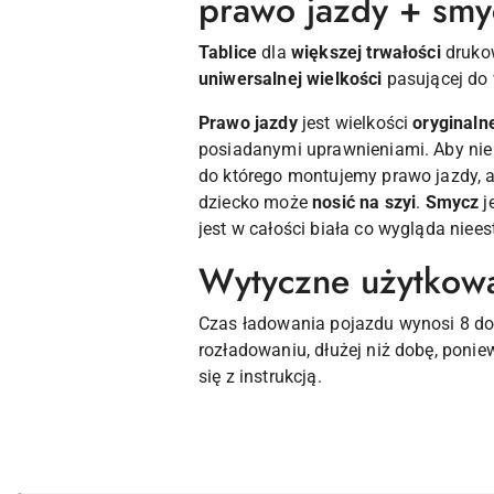
prawo jazdy + smyc
Tablice
dla
większej trwałości
drukow
uniwersalnej wielkości
pasującej do 
Prawo jazdy
jest wielkości
oryginaln
posiadanymi uprawnieniami. Aby nie 
do którego montujemy prawo jazdy, a
dziecko może
nosić na szyi
.
Smycz
j
jest w całości biała co wygląda niee
Wytyczne użytkowa
Czas ładowania pojazdu wynosi 8 do
rozładowaniu, dłużej niż dobę, poni
się z instrukcją.