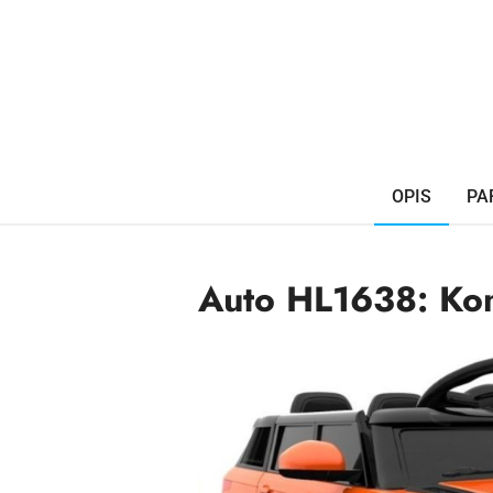
OPIS
PA
Auto HL1638: Ko