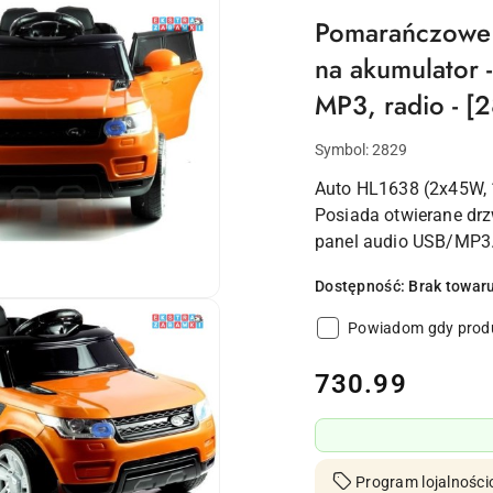
Pomarańczowe 
na akumulator 
MP3, radio - [
Symbol:
2829
Auto HL1638 (2x45W, 
Posiada otwierane drz
panel audio USB/MP3
Dostępność:
Brak towar
Powiadom gdy produ
cena:
730.99
Program lojalności