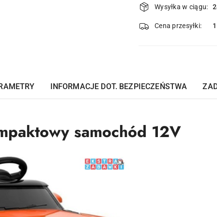
Wysyłka w ciągu:
2
i
dostawa
Cena przesyłki:
1
RAMETRY
INFORMACJE DOT. BEZPIECZEŃSTWA
ZAD
mpaktowy samochód 12V