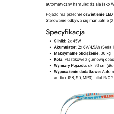
automatyczny hamulec działa jako Wo
Pojazd ma przednie
oświetlenie LED
Sterowanie odbywa się manualnie (2
Specyfikacja
Silniki:
2x 45W
Akumulator:
2x 6V/4,5Ah (Seria 
Maksymalne obciążenie:
30 kg
Koła:
Plastikowe z gumową opa
Wymiary Pojazdu:
ok. 93 cm (dłu
Wyposażenie dodatkowe:
Automa
audio (USB, SD, MP3), pilot R/C 