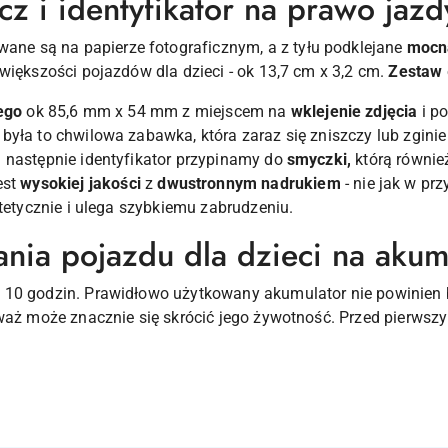
z i identyfikator na prawo jazd
ane są na papierze fotograficznym, a z tyłu podklejane
mocn
większości pojazdów dla dzieci - ok 13,7 cm x 3,2 cm.
Zestaw
ego
ok 85,6 mm x 54 mm z miejscem na
wklejenie zdjęcia
i p
była to chwilowa zabawka, która zaraz się zniszczy lub zgini
 następnie identyfikator przypinamy do
smyczki,
którą również
est
wysokiej jakości
z
dwustronnym nadrukiem
- nie jak w pr
stetycznie i ulega szybkiemu zabrudzeniu.
nia pojazdu dla dzieci na akum
 10 godzin. Prawidłowo użytkowany akumulator nie powinien
eważ może znacznie się skrócić jego żywotność. Przed pierws