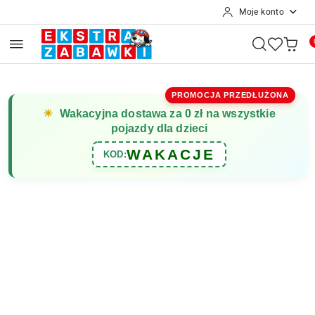
Moje konto
Przejdź do treści głównej
Przejdź do wyszukiwarki
Przejdź do moje konto
Przejdź do menu głównego
Przejdź do opisu produktu
Przejdź do stopki
PROMOCJA PRZEDŁUŻONA
☀
Wakacyjna dostawa za 0 zł na wszystkie
pojazdy dla dzieci
WAKACJE
KOD: