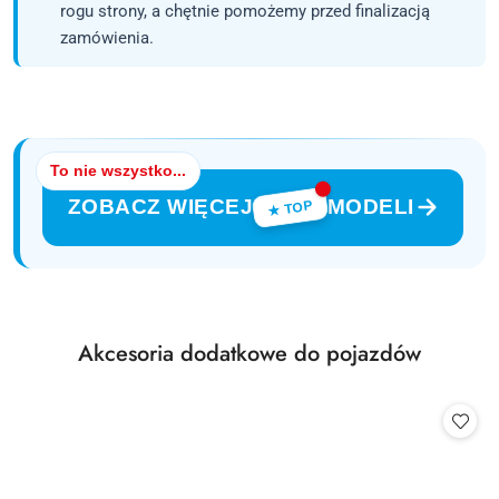
rogu strony, a chętnie pomożemy przed finalizacją
zamówienia.
To nie wszystko...
ZOBACZ WIĘCEJ
MODELI
★ TOP
Produkty
Akcesoria dodatkowe do pojazdów
Pomiń karuzelę produktów
o
statusie: