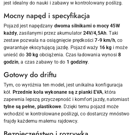
jest idealny do nauki i zabawy w kontrolowany poślizg.
Mocny napęd i specyfikacja
Pojazd jest napędzany
dwoma silnikami o mocy 45W
każdy
, zasilanymi przez akumulator
24V/4,5Ah
. Taki
zestaw pozwala na osiągnięcie prędkości
7-9 km/h
, co
gwarantuje ekscytującą jazdę. Pojazd waży
16 kg
i może
unieść do
30 kg
obciążenia. Czas ładowania wynosi
8
godzin
, a czas zabawy to do
1 godziny
.
Gotowy do driftu
Tym, co wyróżnia ten model, jest unikalna konfiguracja
kół.
Przednie koła wykonane są z pianki EVA
, która
zapewnia lepszą przyczepność i komfort jazdy, natomiast
tylne są pełne, plastikowe
. Dzięki temu pojazd może
wchodzić w kontrolowane poślizgi, co dostarczy mnóstwo
frajdy każdemu małemu rajdowcy.
Bezpieczeństwo i rozrywka