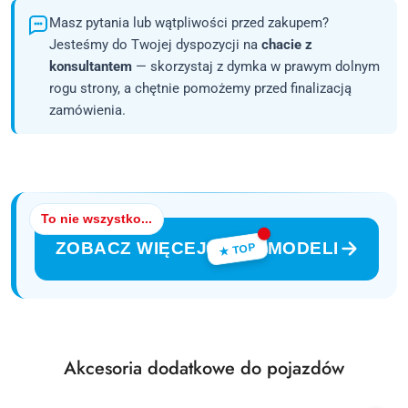
Masz pytania lub wątpliwości przed zakupem?
Jesteśmy do Twojej dyspozycji na
chacie z
konsultantem
— skorzystaj z dymka w prawym dolnym
rogu strony, a chętnie pomożemy przed finalizacją
zamówienia.
To nie wszystko...
ZOBACZ WIĘCEJ
MODELI
★ TOP
Produkty
Akcesoria dodatkowe do pojazdów
Pomiń karuzelę produktów
o