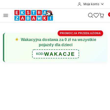
Moje konto
Przejdź do treści głównej
Przejdź do wyszukiwarki
Przejdź do moje konto
Przejdź do menu głównego
Przejdź do opisu produktu
Przejdź do stopki
PROMOCJA PRZEDŁUŻONA
☀
Wakacyjna dostawa za 0 zł na wszystkie
pojazdy dla dzieci
WAKACJE
KOD: