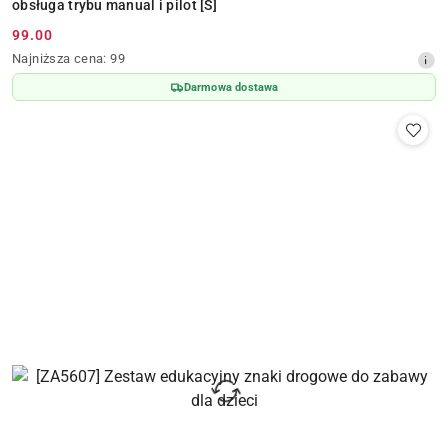
obsługa trybu manual i pilot [S]
99.00
Cena
Najniższa
Najniższa cena:
99
promocyjna:
cena
Darmowa dostawa
z
30
dni
przed
obniżką