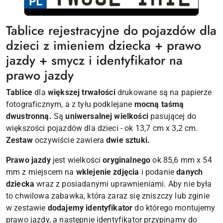
Tablice rejestracyjne do pojazdów dla
dzieci z imieniem dziecka + prawo
jazdy + smycz i identyfikator na
prawo jazdy
Tablice
dla
większej trwałości
drukowane są na papierze
fotograficznym, a z tyłu podklejane
mocną taśmą
dwustronną.
Są
uniwersalnej wielkości
pasującej do
większości pojazdów dla dzieci - ok 13,7 cm x 3,2 cm.
Zestaw
oczywiście zawiera
dwie sztuki.
Prawo jazdy
jest wielkości
oryginalnego
ok 85,6 mm x 54
mm z miejscem na
wklejenie zdjęcia
i podanie
danych
dziecka
wraz z posiadanymi uprawnieniami. Aby nie była
to chwilowa zabawka, która zaraz się zniszczy lub zginie
w zestawie
dodajemy identyfikator
do którego montujemy
prawo jazdy, a następnie identyfikator przypinamy do