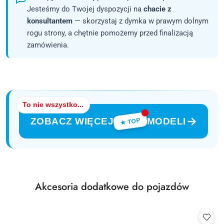
Jesteśmy do Twojej dyspozycji na
chacie z
konsultantem
— skorzystaj z dymka w prawym dolnym
rogu strony, a chętnie pomożemy przed finalizacją
zamówienia.
To nie wszystko...
ZOBACZ WIĘCEJ
MODELI
★ TOP
Produkty
Akcesoria dodatkowe do pojazdów
Pomiń karuzelę produktów
o
statusie: