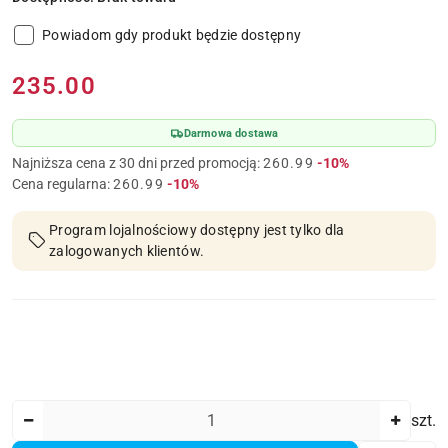
Powiadom gdy produkt będzie dostępny
Cena:
235.00
Darmowa dostawa
Rabat:
Najniższa cena z 30 dni przed promocją:
260.99
-10%
Rabat:
Cena regularna:
260.99
-10%
Program lojalnościowy dostępny jest tylko dla
zalogowanych klientów.
Ilość
szt.