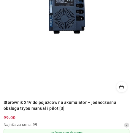
Sterownik 24V do pojazdów na akumulator – jednoczesna
obsługa trybu manual i pilot [S]
99.00
Cena
Najniższa
Najniższa cena:
99
promocyjna:
cena
Darmowa dostawa