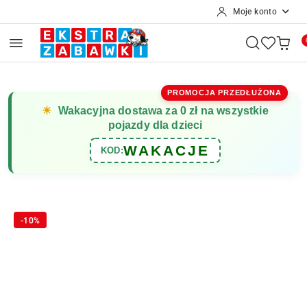
Moje konto
Przejdź do treści głównej
Przejdź do wyszukiwarki
Przejdź do moje konto
Przejdź do menu głównego
Przejdź do opisu produktu
Przejdź do stopki
PROMOCJA PRZEDŁUŻONA
☀
Wakacyjna dostawa za 0 zł na wszystkie
pojazdy dla dzieci
WAKACJE
KOD:
-10%