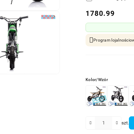
cena:
1780.99
Program lojalnościow
Wariant
Kolor/Wzór
Ilość
szt.