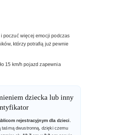
d i poczuć więcej emocji podczas
ków, którzy potrafią już pewnie
ło 15 km/h pojazd zapewnia
imieniem dziecka lub inny
ntyfikator
licom rejestracyjnym dla dzieci
.
ą taśmą dwustronną, dzięki czemu