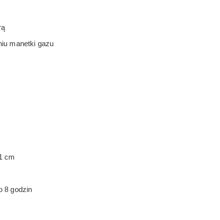
rą
iu manetki gazu
61 cm
o 8 godzin