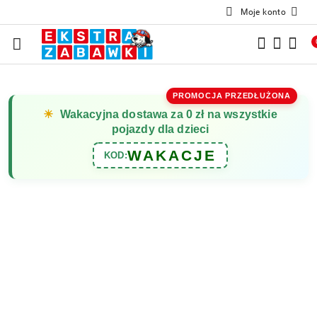
Moje konto
Przejdź do treści głównej
Przejdź do wyszukiwarki
Przejdź do moje konto
Przejdź do menu głównego
Przejdź do opisu produktu
Przejdź do stopki
PROMOCJA PRZEDŁUŻONA
☀
Wakacyjna dostawa za 0 zł na wszystkie
pojazdy dla dzieci
WAKACJE
KOD: