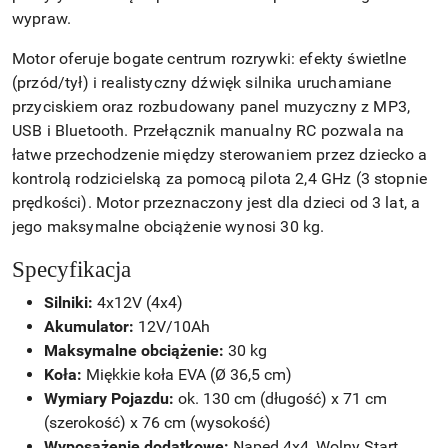
wypraw.
Motor oferuje bogate centrum rozrywki: efekty świetlne
(przód/tył) i realistyczny dźwięk silnika uruchamiane
przyciskiem oraz rozbudowany panel muzyczny z MP3,
USB i Bluetooth. Przełącznik manualny RC pozwala na
łatwe przechodzenie między sterowaniem przez dziecko a
kontrolą rodzicielską za pomocą pilota 2,4 GHz (3 stopnie
prędkości). Motor przeznaczony jest dla dzieci od 3 lat, a
jego maksymalne obciążenie wynosi 30 kg.
Specyfikacja
Silniki:
4x12V (4x4)
Akumulator:
12V/10Ah
Maksymalne obciążenie:
30 kg
Koła:
Miękkie koła EVA (Ø 36,5 cm)
Wymiary Pojazdu:
ok. 130 cm (długość) x 71 cm
(szerokość) x 76 cm (wysokość)
Wyposażenie dodatkowe:
Napęd 4x4, Wolny Start,