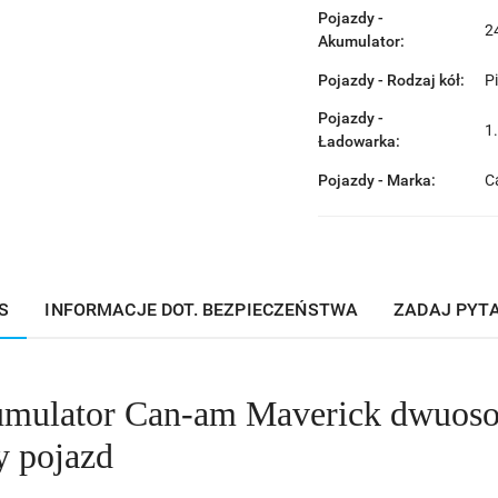
Pojazdy -
2
Akumulator:
Pojazdy - Rodzaj kół:
P
Pojazdy -
1
Ładowarka:
Pojazdy - Marka:
C
S
INFORMACJE DOT. BEZPIECZEŃSTWA
ZADAJ PYT
umulator Can-am Maverick dwuoso
y pojazd