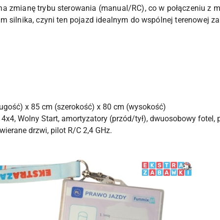
na zmianę trybu sterowania (manual/RC), co w połączeniu z
 silnika, czyni ten pojazd idealnym do wspólnej terenowej zab
ugość) x 85 cm (szerokość) x 80 cm (wysokość)
4x4, Wolny Start, amortyzatory (przód/tył), dwuosobowy fotel,
ierane drzwi, pilot R/C 2,4 GHz.