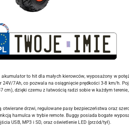
kumulator to hit dla małych kierowców, wyposażony w potężn
 24V/7Ah, co pozwala na osiągnięcie prędkości 3-8 km/h. Po
37 cm), dzięki czemu z łatwością radzi sobie w każdym terenie
 otwierane drzwi, regulowane pasy bezpieczeństwa oraz szerok
 funkcją hamulca w trybie remote. Buggy posiada bogate wypos
cia USB, MP3 i SD, oraz oświetlenie LED (przód/tył).