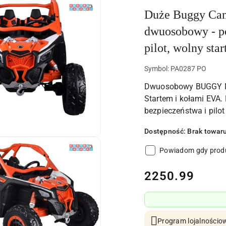
Duże Buggy Can
dwuosobowy - p
pilot, wolny sta
Symbol:
PA0287 PO
Dwuosobowy BUGGY Ma
Startem i kołami EVA.
bezpieczeństwa i pilot
Dostępność:
Brak towar
Powiadom gdy produ
cena:
2250.99
Program lojalnościow