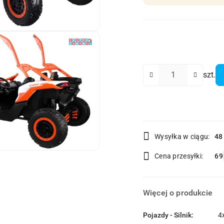
Ilość
szt.
Dostępność
Wysyłka w ciągu:
48
i
Cena przesyłki:
69
dostawa
Więcej o produkcie
Pojazdy - Silnik:
4