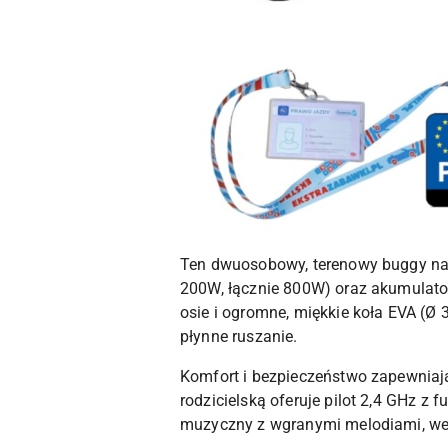
Ten dwuosobowy, terenowy buggy na a
200W, łącznie 800W) oraz akumulator
osie i ogromne, miękkie koła EVA (Ø 
płynne ruszanie.
Komfort i bezpieczeństwo zapewniają
rodzicielską oferuje pilot 2,4 GHz z
muzyczny z wgranymi melodiami, wejś