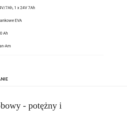
4V/7Ah, 1 x 24V 7Ah
iankowe EVA
.0 Ah
an-Am
ANIE
bowy - potężny i